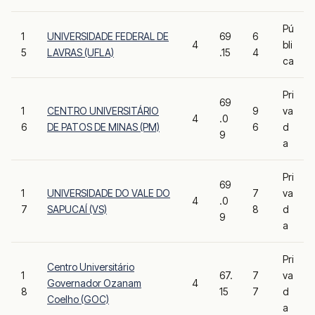
Pú
1
UNIVERSIDADE FEDERAL DE
69
6
4
bli
5
LAVRAS (UFLA)
.15
4
ca
Pri
69
1
CENTRO UNIVERSITÁRIO
9
va
4
.0
6
DE PATOS DE MINAS (PM)
6
d
9
a
Pri
69
1
UNIVERSIDADE DO VALE DO
7
va
4
.0
7
SAPUCAÍ (VS)
8
d
9
a
Pri
Centro Universitário
1
67.
7
va
Governador Ozanam
4
8
15
7
d
Coelho (GOC)
a