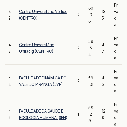
Pri
60
4
Centro Universitário Vértice
13
va
2
.0
2
(CENTRO)
5
d
6
a
Pri
59
4
Centro Universitário
4
va
2
.5
3
Unifacig (CENTRO)
7
d
4
a
Pri
4
FACULDADE DINÂMICA DO
59
4
va
2
4
VALE DO PIRANGA (DVP)
.01
5
d
a
Pri
58
4
FACULDADE DA SAÚDE E
12
va
1
.2
5
ECOLOGIA HUMANA (SEH)
8
d
9
a