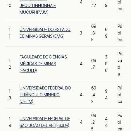
4
bli
0
JEQUITINHONHA E
.12
5
ca
MUCURI (FVJM)
69
Pú
1
UNIVERSIDADE DO ESTADO
6
3
.8
bli
1
DE MINAS GERAIS (EMG)
9
5
ca
Pri
FACULDADE DE CIÊNCIAS
3
1
69
va
MÉDICAS DE MINAS
4
9
2
.71
d
(FACULD)
6
a
UNIVERSIDADE FEDERAL DO
69
Pú
1
9
TRIÂNGULO MINEIRO
4
.4
bli
3
4
(UFTM)
2
ca
69
Pú
1
UNIVERSIDADE FEDERAL DE
4
4
.2
bli
4
SÃO JOÃO DEL REI (FSJDR)
4
5
ca