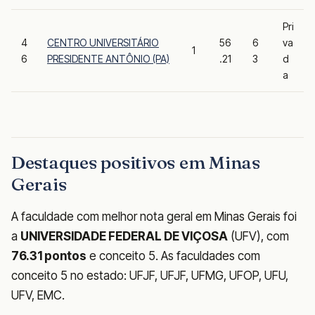
Pri
4
CENTRO UNIVERSITÁRIO
56
6
va
1
6
PRESIDENTE ANTÔNIO (PA)
.21
3
d
a
Destaques positivos em Minas
Gerais
A faculdade com melhor nota geral em Minas Gerais foi
a
UNIVERSIDADE FEDERAL DE VIÇOSA
(UFV), com
76.31 pontos
e conceito 5. As faculdades com
conceito 5 no estado: UFJF, UFJF, UFMG, UFOP, UFU,
UFV, EMC.