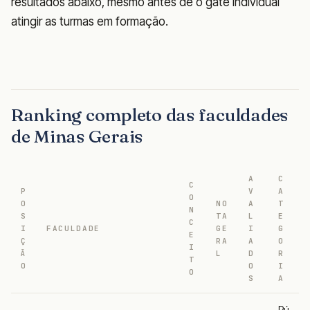
resultados abaixo, mesmo antes de o gate individual
atingir as turmas em formação.
Ranking completo das faculdades
de Minas Gerais
A
C
C
P
V
A
O
O
NO
A
T
N
S
TA
L
E
C
I
FACULDADE
GE
I
G
E
Ç
RA
A
O
I
Ã
L
D
R
T
O
O
I
O
S
A
Pú