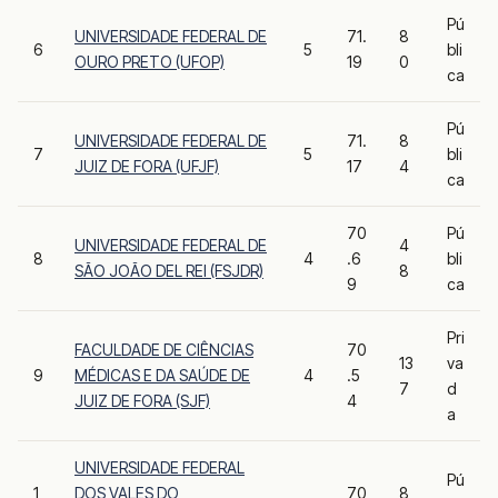
Pú
UNIVERSIDADE FEDERAL DE
71.
8
6
5
bli
OURO PRETO (UFOP)
19
0
ca
Pú
UNIVERSIDADE FEDERAL DE
71.
8
7
5
bli
JUIZ DE FORA (UFJF)
17
4
ca
70
Pú
UNIVERSIDADE FEDERAL DE
4
8
4
.6
bli
SÃO JOÃO DEL REI (FSJDR)
8
9
ca
Pri
FACULDADE DE CIÊNCIAS
70
13
va
9
MÉDICAS E DA SAÚDE DE
4
.5
7
d
JUIZ DE FORA (SJF)
4
a
UNIVERSIDADE FEDERAL
Pú
1
DOS VALES DO
70
8