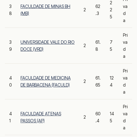
2
3
FACULDADE DE MINAS BH
62
va
2
2
8
(MB)
.3
d
5
a
Pri
3
UNIVERSIDADE VALE DO RIO
61.
7
va
2
9
DOCE (VRD)
8
5
d
a
Pri
4
FACULDADE DE MEDICINA
61.
12
va
2
0
DE BARBACENA (FACULD)
65
4
d
a
Pri
4
FACULDADE ATENAS
60
14
va
2
1
PASSOS (AP)
.4
5
d
a