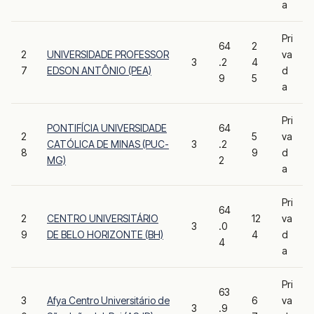
a
Pri
64
2
2
UNIVERSIDADE PROFESSOR
va
3
.2
4
7
EDSON ANTÔNIO (PEA)
d
9
5
a
Pri
PONTIFÍCIA UNIVERSIDADE
64
2
5
va
CATÓLICA DE MINAS (PUC-
3
.2
8
9
d
MG)
2
a
Pri
64
2
CENTRO UNIVERSITÁRIO
12
va
3
.0
9
DE BELO HORIZONTE (BH)
4
d
4
a
Pri
63
3
Afya Centro Universitário de
6
va
3
.9