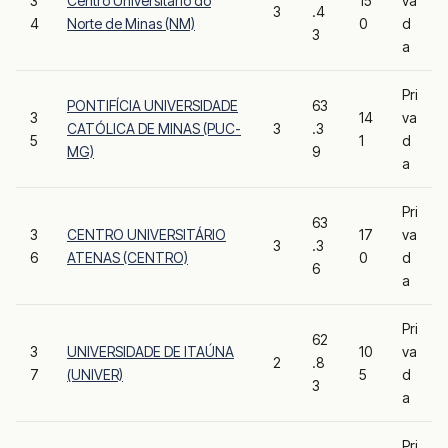
3
Centro Universitário do
15
va
3
.4
4
Norte de Minas (NM)
0
d
3
a
Pri
PONTIFÍCIA UNIVERSIDADE
63
3
14
va
CATÓLICA DE MINAS (PUC-
3
.3
5
1
d
MG)
9
a
Pri
63
3
CENTRO UNIVERSITÁRIO
17
va
3
.3
6
ATENAS (CENTRO)
0
d
6
a
Pri
62
3
UNIVERSIDADE DE ITAÚNA
10
va
2
.8
7
(UNIVER)
5
d
3
a
Pri