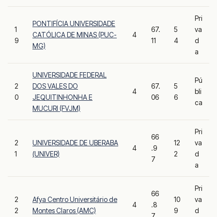
Pri
PONTIFÍCIA UNIVERSIDADE
1
67.
5
va
CATÓLICA DE MINAS (PUC-
4
9
11
4
d
MG)
a
UNIVERSIDADE FEDERAL
Pú
2
DOS VALES DO
67.
5
4
bli
0
JEQUITINHONHA E
06
6
ca
MUCURI (FVJM)
Pri
66
2
UNIVERSIDADE DE UBERABA
12
va
4
.9
1
(UNIVER)
2
d
7
a
Pri
66
2
Afya Centro Universitário de
10
va
4
.8
2
Montes Claros (AMC)
9
d
7