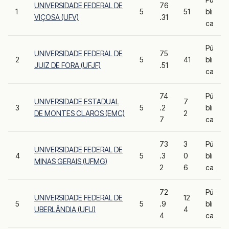
UNIVERSIDADE FEDERAL DE
76
1
5
51
bli
VIÇOSA (UFV)
.31
ca
Pú
UNIVERSIDADE FEDERAL DE
75
2
5
41
bli
JUIZ DE FORA (UFJF)
.51
ca
74
Pú
UNIVERSIDADE ESTADUAL
7
3
5
.2
bli
DE MONTES CLAROS (EMC)
2
7
ca
73
3
Pú
UNIVERSIDADE FEDERAL DE
4
5
.3
0
bli
MINAS GERAIS (UFMG)
2
6
ca
72
Pú
UNIVERSIDADE FEDERAL DE
12
5
5
.9
bli
UBERLÂNDIA (UFU)
4
4
ca