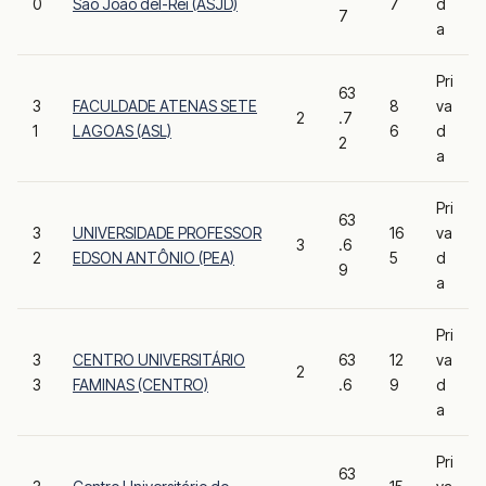
0
São João del-Rei (ASJD)
7
d
7
a
Pri
63
3
FACULDADE ATENAS SETE
8
va
2
.7
1
LAGOAS (ASL)
6
d
2
a
Pri
63
3
UNIVERSIDADE PROFESSOR
16
va
3
.6
2
EDSON ANTÔNIO (PEA)
5
d
9
a
Pri
3
CENTRO UNIVERSITÁRIO
63
12
va
2
3
FAMINAS (CENTRO)
.6
9
d
a
Pri
63