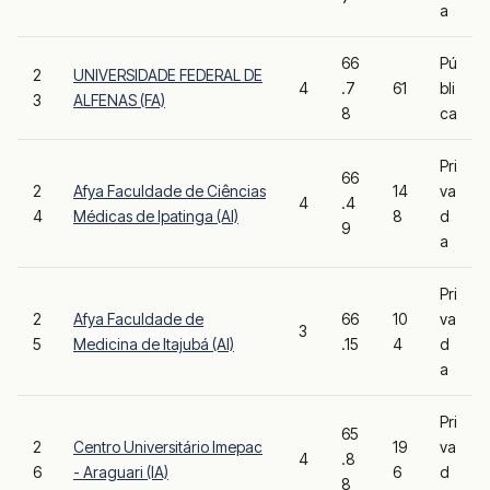
a
66
Pú
2
UNIVERSIDADE FEDERAL DE
4
.7
61
bli
3
ALFENAS (FA)
8
ca
Pri
66
2
Afya Faculdade de Ciências
14
va
4
.4
4
Médicas de Ipatinga (AI)
8
d
9
a
Pri
2
Afya Faculdade de
66
10
va
3
5
Medicina de Itajubá (AI)
.15
4
d
a
Pri
65
2
Centro Universitário Imepac
19
va
4
.8
6
- Araguari (IA)
6
d
8