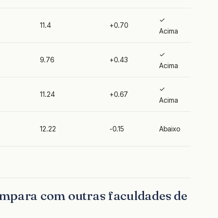
✓
11.4
+0.70
Acima
✓
9.76
+0.43
Acima
✓
11.24
+0.67
Acima
12.22
-0.15
Abaixo
ompara com outras faculdades de