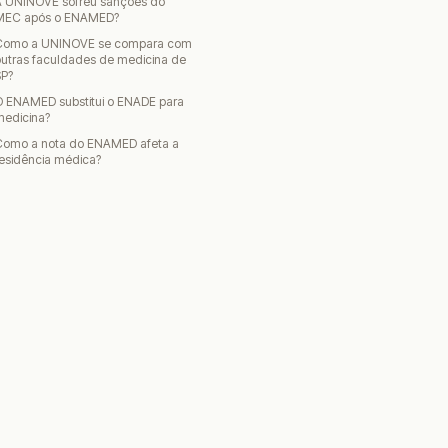
A UNINOVE sofreu sanções do
MEC após o ENAMED?
Como a UNINOVE se compara com
utras faculdades de medicina de
SP?
O ENAMED substitui o ENADE para
medicina?
Como a nota do ENAMED afeta a
esidência médica?