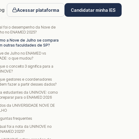
og
Acessar plataforma
Candidatar minha IES
TE ARTIGO
al foi o desempenho da Nove de
lho no ENAMED 2025?
mo a Nove de Julho se compara
m outras faculdades de SP?
ve de Julho no ENAMED vs
ADE: o que mudou?
ue o conceito 3 significa para a
INOVE?
que gestores e coordenadores
em fazer a partir desses dados?
ra estudantes da UNINOVE: como
 preparar para o ENAMED 2026
dos da UNIVERSIDADE NOVE DE
LHO
rguntas frequentes
ual foi a nota da UNINOVE no
ENAMED 2025?