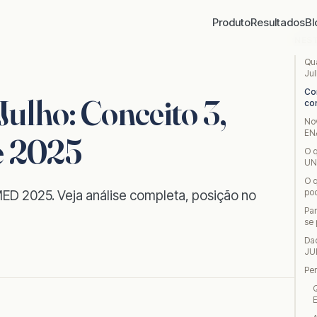
Produto
Resultados
Bl
NES
Qu
Ju
Co
lho: Conceito 3,
co
No
EN
e 2025
O q
UN
O 
pod
ED 2025. Veja análise completa, posição no
Pa
se
Da
JU
Pe
Q