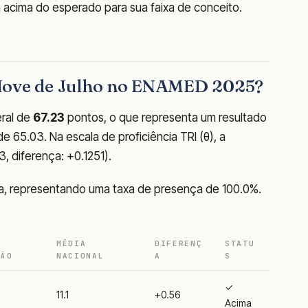
a acima do esperado para sua faixa de conceito.
 Nove de Julho no ENAMED 2025?
ral de
67.23
pontos, o que representa um resultado
 65.03. Na escala de proficiência TRI (θ), a
3, diferença: +0.1251).
va, representando uma taxa de presença de 100.0%.
MÉDIA
DIFERENÇ
STATU
ÇÃO
NACIONAL
A
S
✓
11.1
+0.56
Acima