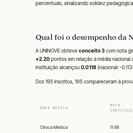
percentuais, sinalizando solidez pedagógic
Qual foi o desempenho da
A UNINOVE obteve
conceito 3
com nota ge
+2.20
pontos em relação à média nacional de
instituição alcançou
0.0118
(nacional: -0.113
Dos 195 inscritos, 195 compareceram à pro
NOTA
ÁREA MÉDICA
INSTITUI
Clínica Médica
11.66