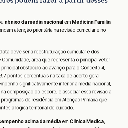
ores podem fazer a partir desses
cou
abaixo da média nacional
em
Medicina Familia
ndam atenção prioritária na revisão curricular e no
iata deve ser a reestruturação curricular e dos
e Comunidade, área que representa o principal vetor
 principal obstáculo ao avanço para o Conceito 4,
,7 pontos percentuais na taxa de acerto geral.
enho significativamente inferior à média nacional,
o na composição do escore, e associar essa revisão a
 programas de residência em Atenção Primária que
tes à lógica territorial do cuidado.
sempenho acima da média
em
Clinica Medica,