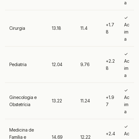
a
✓
+1.7
Ac
Cirurgia
13.18
11.4
8
im
a
✓
+2.2
Ac
Pediatria
12.04
9.76
8
im
a
✓
Ginecologia e
+1.9
Ac
13.22
11.24
Obstetrícia
7
im
a
✓
Medicina de
+2.4
Ac
Família e
14.69
12.22