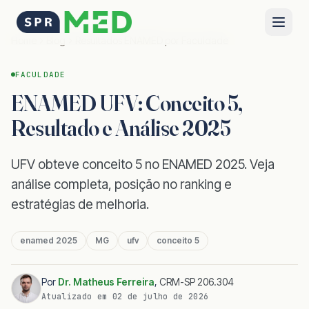
Home
Blog
Resultados ENAMED por Faculdade
FACULDADE
ENAMED UFV: Conceito 5,
Resultado e Análise 2025
UFV obteve conceito 5 no ENAMED 2025. Veja
análise completa, posição no ranking e
estratégias de melhoria.
enamed 2025
MG
ufv
conceito 5
Por
Dr. Matheus Ferreira
,
CRM-SP 206.304
Atualizado em
02 de julho de 2026