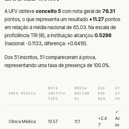
A UFV obteve
conceito 5
com nota geral de
76.31
pontos, o que representa um resultado
+11.27
pontos
em relação à média nacional de 65.03. Na escala de
proficiência TRI (θ), a instituição alcançou
0.5286
(nacional: -0.1133, diferença: +0.6419).
Dos 51 inscritos, 51 compareceram à prova,
representando uma taxa de presença de 100.0%.
NOTA
MÉDIA
DIF
ST
ÁREA MÉDICA
INSTITU
NACION
ERE
AT
IÇÃO
AL
NÇA
US
✓
+2.4
Ac
Clínica Médica
13.57
11.1
7
im