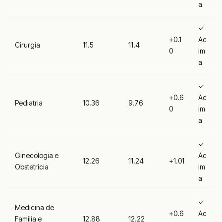
a
✓
+0.1
Ac
Cirurgia
11.5
11.4
0
im
a
✓
+0.6
Ac
Pediatria
10.36
9.76
0
im
a
✓
Ginecologia e
Ac
12.26
11.24
+1.01
Obstetrícia
im
a
✓
Medicina de
+0.6
Ac
Família e
12.88
12.22