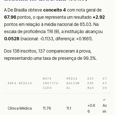
A De Brasília obteve
conceito 4
com nota geral de
67.96
pontos, o que representa um resultado
+2.92
pontos em relação à média nacional de 65.03. Na
escala de proficiência TRI (θ), a instituição alcançou
0.0528
(nacional: -0.1133, diferença: +0.1661).
Dos 138 inscritos, 137 compareceram à prova,
representando uma taxa de presença de 99.3%.
NOTA
MÉDIA
DIF
ST
ÁREA MÉDICA
INSTITU
NACION
ERE
AT
IÇÃO
AL
NÇA
US
✓
+0.6
Ac
Clínica Médica
11.76
11.1
6
im