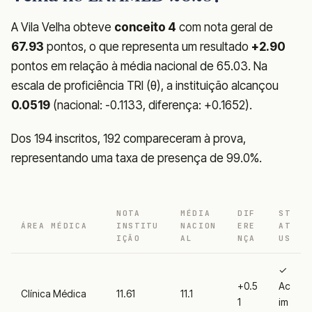
A Vila Velha obteve
conceito 4
com nota geral de
67.93
pontos, o que representa um resultado
+2.90
pontos em relação à média nacional de 65.03. Na
escala de proficiência TRI (θ), a instituição alcançou
0.0519
(nacional: -0.1133, diferença: +0.1652).
Dos 194 inscritos, 192 compareceram à prova,
representando uma taxa de presença de 99.0%.
NOTA
MÉDIA
DIF
ST
ÁREA MÉDICA
INSTITU
NACION
ERE
AT
IÇÃO
AL
NÇA
US
✓
+0.5
Ac
Clínica Médica
11.61
11.1
1
im