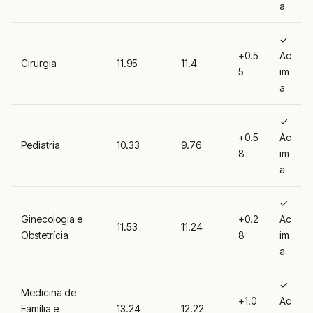
a
✓
+0.5
Ac
Cirurgia
11.95
11.4
5
im
a
✓
+0.5
Ac
Pediatria
10.33
9.76
8
im
a
✓
Ginecologia e
+0.2
Ac
11.53
11.24
Obstetrícia
8
im
a
✓
Medicina de
+1.0
Ac
Família e
13.24
12.22