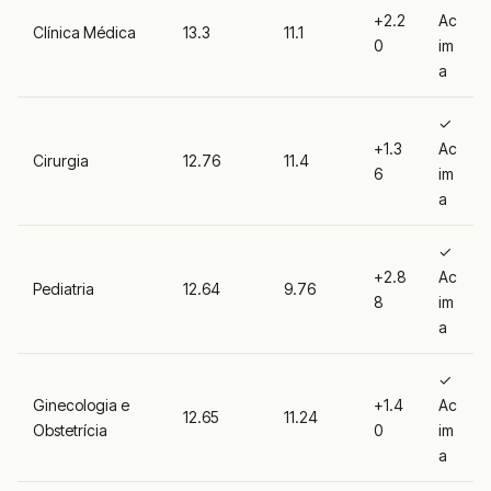
+2.2
Ac
Clínica Médica
13.3
11.1
0
im
a
✓
+1.3
Ac
Cirurgia
12.76
11.4
6
im
a
✓
+2.8
Ac
Pediatria
12.64
9.76
8
im
a
✓
Ginecologia e
+1.4
Ac
12.65
11.24
Obstetrícia
0
im
a