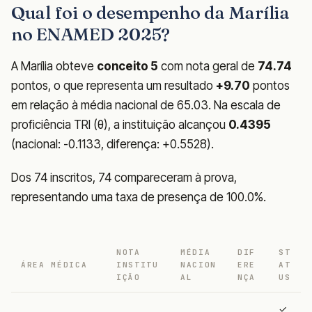
Qual foi o desempenho da Marília
no ENAMED 2025?
A Marília obteve
conceito 5
com nota geral de
74.74
pontos, o que representa um resultado
+9.70
pontos
em relação à média nacional de 65.03. Na escala de
proficiência TRI (θ), a instituição alcançou
0.4395
(nacional: -0.1133, diferença: +0.5528).
Dos 74 inscritos, 74 compareceram à prova,
representando uma taxa de presença de 100.0%.
NOTA
MÉDIA
DIF
ST
ÁREA MÉDICA
INSTITU
NACION
ERE
AT
IÇÃO
AL
NÇA
US
✓