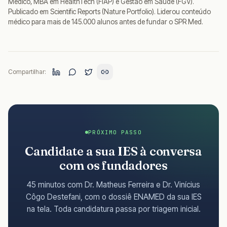
Médico, MBA em HealthTech (FIAP) e Gestão em Saúde (FGV).
Publicado em Scientific Reports (Nature Portfolio). Liderou conteúdo
médico para mais de 145.000 alunos antes de fundar o SPR Med.
Compartilhar:
PRÓXIMO PASSO
Candidate a sua IES à conversa
com os fundadores
45 minutos com Dr. Matheus Ferreira e Dr. Vinícius
Côgo Destefani, com o dossiê ENAMED da sua IES
na tela. Toda candidatura passa por triagem inicial.