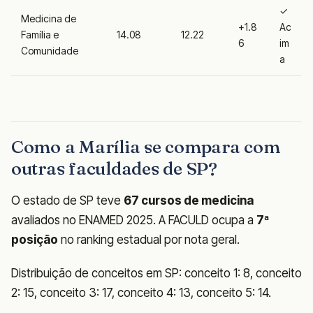
✓
Medicina de
+1.8
Ac
Família e
14.08
12.22
6
im
Comunidade
a
Como a Marília se compara com
outras faculdades de SP?
O estado de SP teve
67 cursos de medicina
avaliados no ENAMED 2025. A FACULD ocupa a
7ª
posição
no ranking estadual por nota geral.
Distribuição de conceitos em SP: conceito 1: 8, conceito
2: 15, conceito 3: 17, conceito 4: 13, conceito 5: 14.