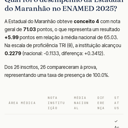
do Maranhão no ENAMED 2025?
A Estadual do Maranhão obteve
conceito 4
com nota
geral de
71.03
pontos, o que representa um resultado
+5.99
pontos em relação à média nacional de 65.03.
Na escala de proficiência TRI (θ), a instituição alcançou
0.2279
(nacional: -0.1133, diferença: +0.3412).
Dos 26 inscritos, 26 compareceram à prova,
representando uma taxa de presença de 100.0%.
NOTA
MÉDIA
DIF
ST
ÁREA MÉDICA
INSTITU
NACION
ERE
AT
IÇÃO
AL
NÇA
US
✓
Ac