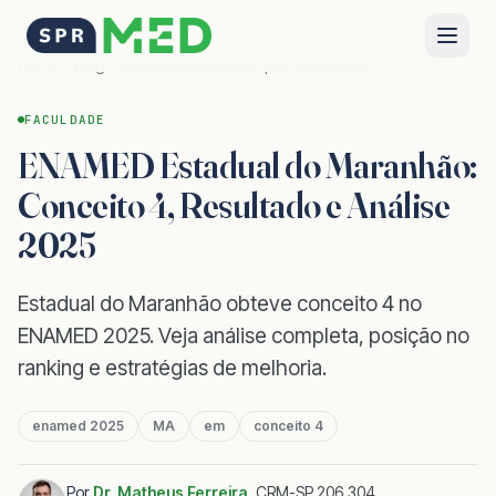
Home
Blog
Resultados ENAMED por Faculdade
FACULDADE
ENAMED Estadual do Maranhão:
Conceito 4, Resultado e Análise
2025
Estadual do Maranhão obteve conceito 4 no
ENAMED 2025. Veja análise completa, posição no
ranking e estratégias de melhoria.
enamed 2025
MA
em
conceito 4
Por
Dr. Matheus Ferreira
,
CRM-SP 206.304