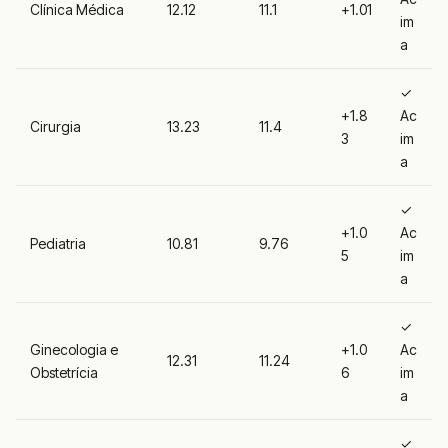
Clínica Médica
12.12
11.1
+1.01
im
a
✓
+1.8
Ac
Cirurgia
13.23
11.4
3
im
a
✓
+1.0
Ac
Pediatria
10.81
9.76
5
im
a
✓
Ginecologia e
+1.0
Ac
12.31
11.24
Obstetrícia
6
im
a
✓