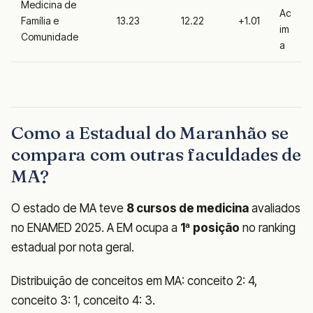
Medicina de
Ac
Família e
13.23
12.22
+1.01
im
Comunidade
a
Como a Estadual do Maranhão se
compara com outras faculdades de
MA?
O estado de MA teve
8 cursos de medicina
avaliados
no ENAMED 2025. A EM ocupa a
1ª posição
no ranking
estadual por nota geral.
Distribuição de conceitos em MA: conceito 2: 4,
conceito 3: 1, conceito 4: 3.