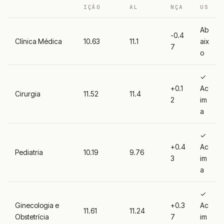
IÇÃO
AL
NÇA
US
Ab
-0.4
Clínica Médica
10.63
11.1
aix
7
o
✓
+0.1
Ac
Cirurgia
11.52
11.4
2
im
a
✓
+0.4
Ac
Pediatria
10.19
9.76
3
im
a
✓
Ginecologia e
+0.3
Ac
11.61
11.24
Obstetrícia
7
im