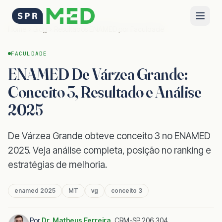
Home
Blog
Resultados ENAMED por Faculdade
FACULDADE
ENAMED De Várzea Grande:
Conceito 3, Resultado e Análise
2025
De Várzea Grande obteve conceito 3 no ENAMED
2025. Veja análise completa, posição no ranking e
estratégias de melhoria.
enamed 2025
MT
vg
conceito 3
Por
Dr. Matheus Ferreira
,
CRM-SP 206.304