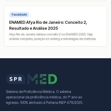
Faculdade
ENAMED Afya Rio de Janeiro: Conceito 2,
Resultado e Análise 2025
Afya Rio de Janeiro obteve conceito 2 no ENAMED 2025. Veja
análise completa, posição no ranking e estratégias de melhoria.
Sistema de Proficiência Médica. O sistema
operacional da proficiência médica, do 1º ano ao
egresso. 100% alinhado à Portaria INEP 478/2025.