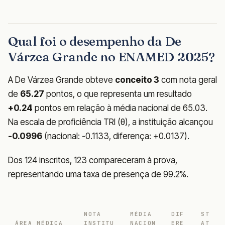
Qual foi o desempenho da De
Várzea Grande no ENAMED 2025?
A De Várzea Grande obteve
conceito 3
com nota geral
de
65.27
pontos, o que representa um resultado
+0.24
pontos em relação à média nacional de 65.03.
Na escala de proficiência TRI (θ), a instituição alcançou
-0.0996
(nacional: -0.1133, diferença: +0.0137).
Dos 124 inscritos, 123 compareceram à prova,
representando uma taxa de presença de 99.2%.
NOTA
MÉDIA
DIF
ST
ÁREA MÉDICA
INSTITU
NACION
ERE
AT