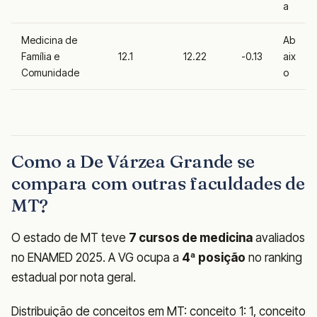
a
Medicina de
Ab
Família e
12.1
12.22
-0.13
aix
Comunidade
o
Como a De Várzea Grande se
compara com outras faculdades de
MT?
O estado de MT teve
7 cursos de medicina
avaliados
no ENAMED 2025. A VG ocupa a
4ª posição
no ranking
estadual por nota geral.
Distribuição de conceitos em MT: conceito 1: 1, conceito