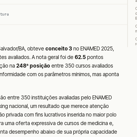
o
tura
r
Salvador/BA, obteve
conceito 3
no ENAMED 2025,
es avaliados. A nota geral foi de
62.5
pontos
uição na
248ª posição
entre 350 cursos avaliados
 conformidade com os parâmetros mínimos, mas aponta
ão entre 350 instituições avaliadas pelo ENAMED
nking nacional, um resultado que merece atenção
ão privada com fins lucrativos inserida no maior polo
ra uma oferta expressiva de cursos de medicina e,
enta desempenho abaixo de sua própria capacidade