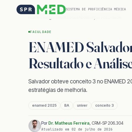
SISTEMA DE PROFICIÊNCIA MÉDICA
Home
Blog
Resultados ENAMED por Faculdade
FACULDADE
ENAMED Salvador:
Resultado e Anális
Salvador obteve conceito 3 no ENAMED 202
estratégias de melhoria.
enamed 2025
BA
univer
conceito 3
Por
Dr. Matheus Ferreira
,
CRM-SP 206.304
Atualizado em
02 de julho de 2026