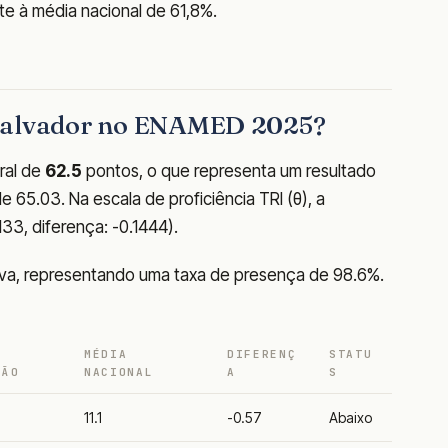
te à média nacional de 61,8%.
 Salvador no ENAMED 2025?
ral de
62.5
pontos, o que representa um resultado
 65.03. Na escala de proficiência TRI (θ), a
133, diferença: -0.1444).
va, representando uma taxa de presença de 98.6%.
MÉDIA
DIFERENÇ
STATU
ÇÃO
NACIONAL
A
S
11.1
-0.57
Abaixo