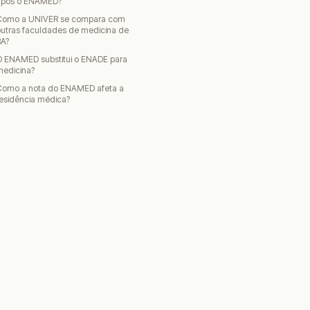
após o ENAMED?
Como a UNIVER se compara com
utras faculdades de medicina de
BA?
O ENAMED substitui o ENADE para
medicina?
Como a nota do ENAMED afeta a
esidência médica?