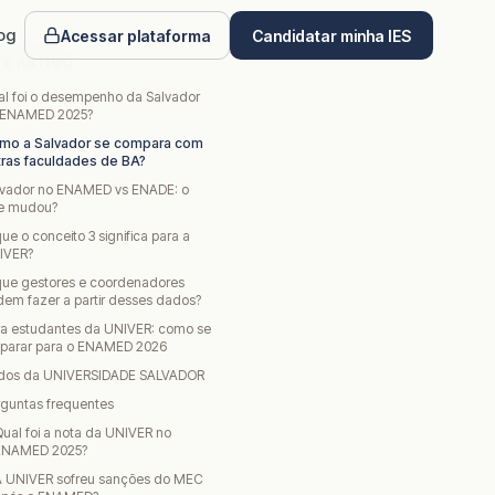
og
Acessar plataforma
Candidatar minha IES
TE ARTIGO
al foi o desempenho da Salvador
 ENAMED 2025?
mo a Salvador se compara com
tras faculdades de BA?
lvador no ENAMED vs ENADE: o
e mudou?
ue o conceito 3 significa para a
IVER?
que gestores e coordenadores
em fazer a partir desses dados?
ra estudantes da UNIVER: como se
eparar para o ENAMED 2026
dos da UNIVERSIDADE SALVADOR
rguntas frequentes
ual foi a nota da UNIVER no
ENAMED 2025?
A UNIVER sofreu sanções do MEC