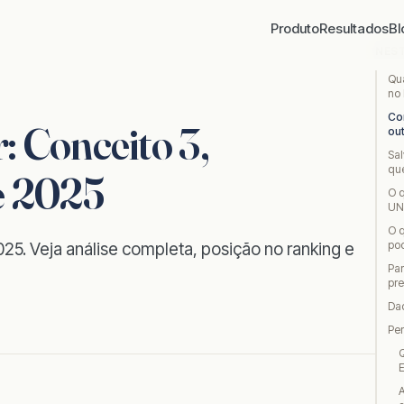
Produto
Resultados
Bl
NES
Qu
no
Co
 Conceito 3,
ou
Sa
qu
e 2025
O q
UN
O 
pod
5. Veja análise completa, posição no ranking e
Pa
pr
Da
Pe
Q