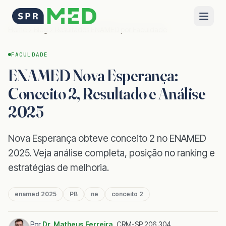
Home
Blog
Resultados ENAMED por Faculdade
FACULDADE
ENAMED Nova Esperança:
Conceito 2, Resultado e Análise
2025
Nova Esperança obteve conceito 2 no ENAMED
2025. Veja análise completa, posição no ranking e
estratégias de melhoria.
enamed 2025
PB
ne
conceito 2
Por
Dr. Matheus Ferreira
,
CRM-SP 206.304