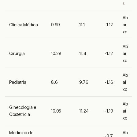
S
Ab
Clínica Médica
9.99
11.1
-1.12
ai
xo
Ab
Cirurgia
10.28
11.4
-1.12
ai
xo
Ab
Pediatria
8.6
9.76
-1.16
ai
xo
Ab
Ginecologia e
10.05
11.24
-1.19
ai
Obstetrícia
xo
Medicina de
Ab
-0.7