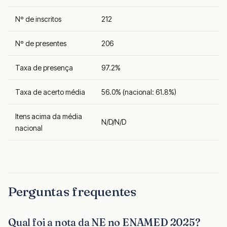
Nº de inscritos
212
Nº de presentes
206
Taxa de presença
97.2%
Taxa de acerto média
56.0% (nacional: 61.8%)
Itens acima da média
N/D/N/D
nacional
Perguntas frequentes
Qual foi a nota da NE no ENAMED 2025?