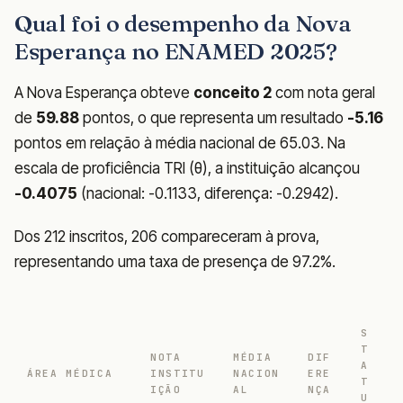
Qual foi o desempenho da Nova
Esperança no ENAMED 2025?
A Nova Esperança obteve
conceito 2
com nota geral
de
59.88
pontos, o que representa um resultado
-5.16
pontos em relação à média nacional de 65.03. Na
escala de proficiência TRI (θ), a instituição alcançou
-0.4075
(nacional: -0.1133, diferença: -0.2942).
Dos 212 inscritos, 206 compareceram à prova,
representando uma taxa de presença de 97.2%.
S
T
NOTA
MÉDIA
DIF
A
ÁREA MÉDICA
INSTITU
NACION
ERE
T
IÇÃO
AL
NÇA
U