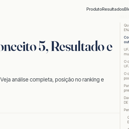
Produto
Resultados
Bl
NES
Qu
EN
Co
eito 5, Resultado e
ou
UF
mu
O q
UF
O 
pod
eja análise completa, posição no ranking e
Pa
pr
Da
DE
Pe
Q