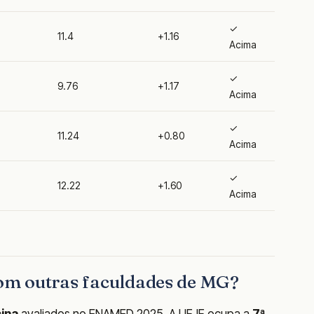
✓
11.4
+1.16
Acima
✓
9.76
+1.17
Acima
✓
11.24
+0.80
Acima
✓
12.22
+1.60
Acima
m outras faculdades de MG?
ina
avaliados no ENAMED 2025. A UFJF ocupa a
7ª