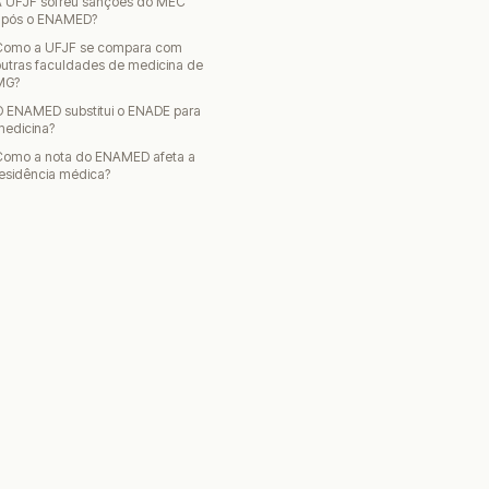
A UFJF sofreu sanções do MEC
após o ENAMED?
Como a UFJF se compara com
utras faculdades de medicina de
MG?
O ENAMED substitui o ENADE para
medicina?
Como a nota do ENAMED afeta a
esidência médica?