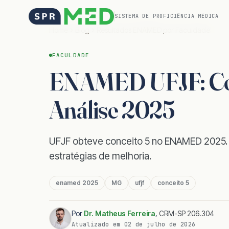
SISTEMA DE PROFICIÊNCIA MÉDICA
Home
Blog
Resultados ENAMED por Faculdade
FACULDADE
ENAMED UFJF: Conc
Análise 2025
UFJF obteve conceito 5 no ENAMED 2025. V
estratégias de melhoria.
enamed 2025
MG
ufjf
conceito 5
Por
Dr. Matheus Ferreira
,
CRM-SP 206.304
Atualizado em
02 de julho de 2026