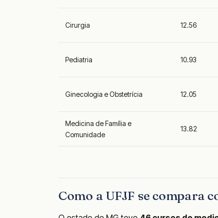
Cirurgia
12.56
Pediatria
10.93
Ginecologia e Obstetrícia
12.05
Medicina de Família e
13.82
Comunidade
Como a UFJF se compara co
O estado de MG teve
46 cursos de medic