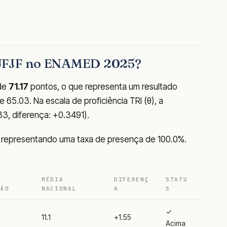
 UFJF no ENAMED 2025?
 de
71.17
pontos, o que representa um resultado
65.03. Na escala de proficiência TRI (θ), a
133, diferença: +0.3491).
, representando uma taxa de presença de 100.0%.
MÉDIA
DIFERENÇ
STATU
ÇÃO
NACIONAL
A
S
✓
11.1
+1.55
Acima