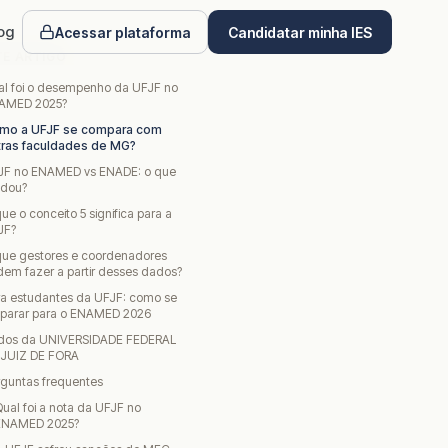
og
Acessar plataforma
Candidatar minha IES
TE ARTIGO
al foi o desempenho da UFJF no
AMED 2025?
mo a UFJF se compara com
tras faculdades de MG?
JF no ENAMED vs ENADE: o que
dou?
ue o conceito 5 significa para a
JF?
que gestores e coordenadores
em fazer a partir desses dados?
ra estudantes da UFJF: como se
eparar para o ENAMED 2026
dos da UNIVERSIDADE FEDERAL
 JUIZ DE FORA
rguntas frequentes
ual foi a nota da UFJF no
ENAMED 2025?