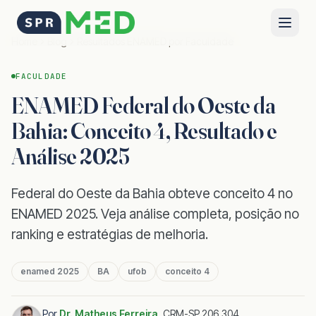
Home
Blog
Resultados ENAMED por Faculdade
FACULDADE
ENAMED Federal do Oeste da
Bahia: Conceito 4, Resultado e
Análise 2025
Federal do Oeste da Bahia obteve conceito 4 no
ENAMED 2025. Veja análise completa, posição no
ranking e estratégias de melhoria.
enamed 2025
BA
ufob
conceito 4
Por
Dr. Matheus Ferreira
,
CRM-SP 206.304