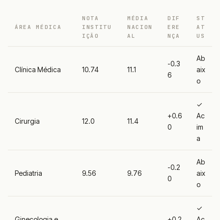
NOTA
MÉDIA
DIF
ST
ÁREA MÉDICA
INSTITU
NACION
ERE
AT
IÇÃO
AL
NÇA
US
Ab
-0.3
Clínica Médica
10.74
11.1
aix
6
o
✓
+0.6
Ac
Cirurgia
12.0
11.4
0
im
a
Ab
-0.2
Pediatria
9.56
9.76
aix
0
o
✓
Ginecologia e
+0.2
Ac