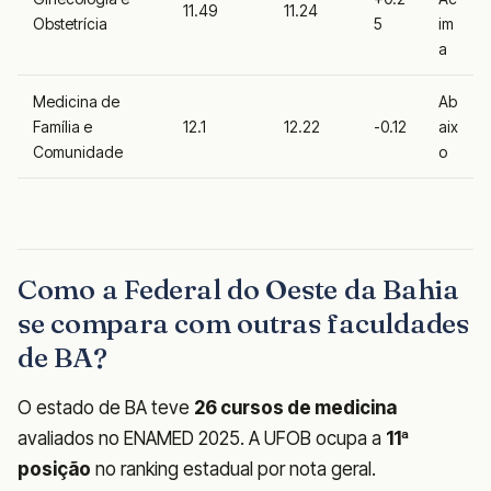
11.49
11.24
Obstetrícia
5
im
a
Medicina de
Ab
Família e
12.1
12.22
-0.12
aix
Comunidade
o
Como a Federal do Oeste da Bahia
se compara com outras faculdades
de BA?
O estado de BA teve
26 cursos de medicina
avaliados no ENAMED 2025. A UFOB ocupa a
11ª
posição
no ranking estadual por nota geral.