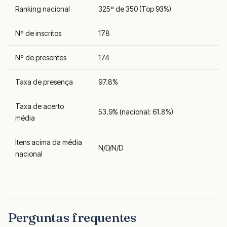
Ranking nacional
325º de 350 (Top 93%)
Nº de inscritos
178
Nº de presentes
174
Taxa de presença
97.8%
Taxa de acerto
53.9% (nacional: 61.8%)
média
Itens acima da média
N/D/N/D
nacional
Perguntas frequentes