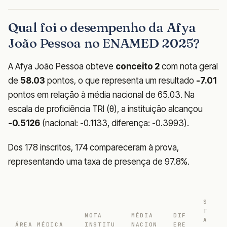
Qual foi o desempenho da Afya
João Pessoa no ENAMED 2025?
A Afya João Pessoa obteve
conceito 2
com nota geral
de
58.03
pontos, o que representa um resultado
-7.01
pontos em relação à média nacional de 65.03. Na
escala de proficiência TRI (θ), a instituição alcançou
-0.5126
(nacional: -0.1133, diferença: -0.3993).
Dos 178 inscritos, 174 compareceram à prova,
representando uma taxa de presença de 97.8%.
S
T
NOTA
MÉDIA
DIF
A
ÁREA MÉDICA
INSTITU
NACION
ERE