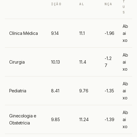
T
IÇÃO
AL
NÇA
U
S
Ab
Clínica Médica
9.14
11.1
-1.96
ai
xo
Ab
-1.2
Cirurgia
10.13
11.4
ai
7
xo
Ab
Pediatria
8.41
9.76
-1.35
ai
xo
Ab
Ginecologia e
9.85
11.24
-1.39
ai
Obstetrícia
xo