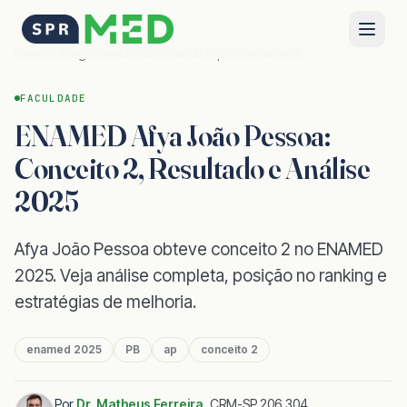
Home
Blog
Resultados ENAMED por Faculdade
FACULDADE
ENAMED Afya João Pessoa:
Conceito 2, Resultado e Análise
2025
Afya João Pessoa obteve conceito 2 no ENAMED
2025. Veja análise completa, posição no ranking e
estratégias de melhoria.
enamed 2025
PB
ap
conceito 2
Por
Dr. Matheus Ferreira
,
CRM-SP 206.304