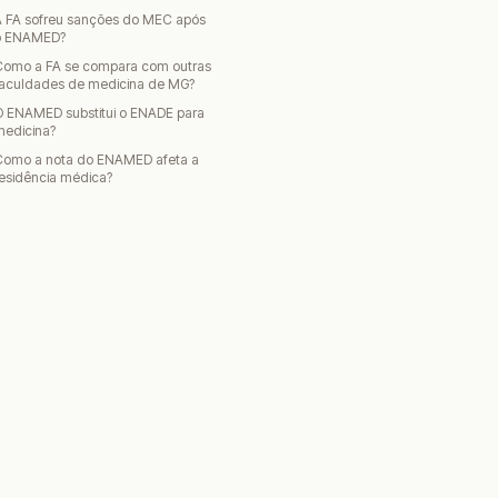
A FA sofreu sanções do MEC após
o ENAMED?
Como a FA se compara com outras
faculdades de medicina de MG?
O ENAMED substitui o ENADE para
medicina?
Como a nota do ENAMED afeta a
esidência médica?