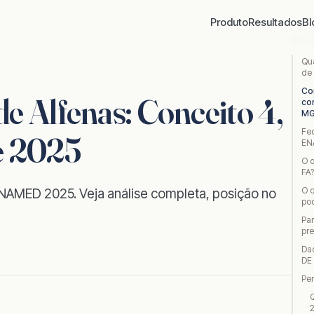
Produto
Resultados
Bl
NES
Qu
de
Co
 Alfenas: Conceito 4,
co
MG
Fe
e 2025
EN
O q
FA?
O 
ENAMED 2025. Veja análise completa, posição no
pod
Par
pr
Da
DE
Pe
Q