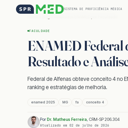
SISTEMA DE PROFICIÊNCIA MÉDICA
Home
Blog
Resultados ENAMED por Faculdade
FACULDADE
ENAMED Federal de
Resultado e Anális
Federal de Alfenas obteve conceito 4 no 
ranking e estratégias de melhoria.
enamed 2025
MG
fa
conceito 4
Por
Dr. Matheus Ferreira
,
CRM-SP 206.304
Atualizado em
02 de julho de 2026