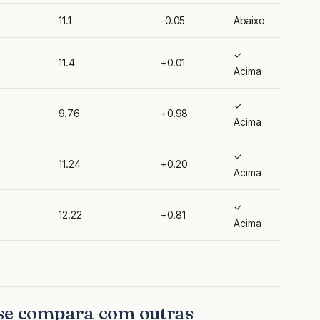
11.1
-0.05
Abaixo
✓
11.4
+0.01
Acima
✓
9.76
+0.98
Acima
✓
11.24
+0.20
Acima
✓
12.22
+0.81
Acima
 se compara com outras