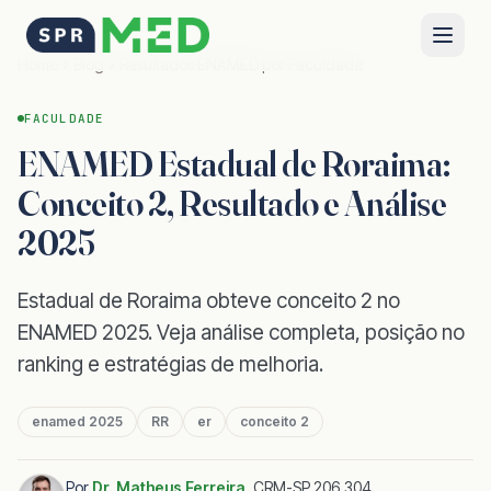
Home
Blog
Resultados ENAMED por Faculdade
FACULDADE
ENAMED Estadual de Roraima:
Conceito 2, Resultado e Análise
2025
Estadual de Roraima obteve conceito 2 no
ENAMED 2025. Veja análise completa, posição no
ranking e estratégias de melhoria.
enamed 2025
RR
er
conceito 2
Por
Dr. Matheus Ferreira
,
CRM-SP 206.304