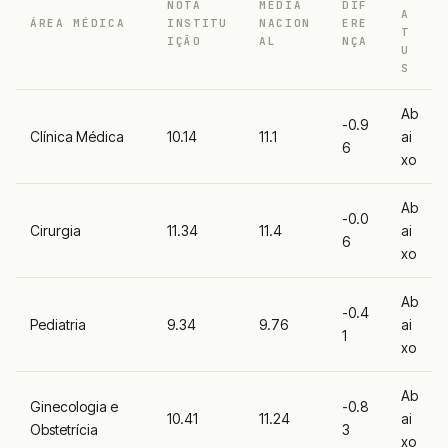
NOTA
MÉDIA
DIF
A
ÁREA MÉDICA
INSTITU
NACION
ERE
T
IÇÃO
AL
NÇA
U
S
Ab
-0.9
Clínica Médica
10.14
11.1
ai
6
xo
Ab
-0.0
Cirurgia
11.34
11.4
ai
6
xo
Ab
-0.4
Pediatria
9.34
9.76
ai
1
xo
Ab
Ginecologia e
-0.8
10.41
11.24
ai
Obstetrícia
3
xo