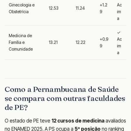
Ginecologia e
+1.2
Ac
12.53
11.24
Obstetrícia
9
im
a
✓
Medicina de
+0.9
Ac
Família e
13.21
12.22
9
im
Comunidade
a
Como a Pernambucana de Saúde
se compara com outras faculdades
de PE?
O estado de PE teve
12 cursos de medicina
avaliados
no ENAMED 2025. A PS ocupa a
5ª posição
no ranking