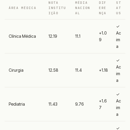
NOTA
MÉDIA
DIF
ST
ÁREA MÉDICA
INSTITU
NACION
ERE
AT
IÇÃO
AL
NÇA
US
✓
+1.0
Ac
Clínica Médica
12.19
11.1
9
im
a
✓
Ac
Cirurgia
12.58
11.4
+1.18
im
a
✓
+1.6
Ac
Pediatria
11.43
9.76
7
im
a
✓