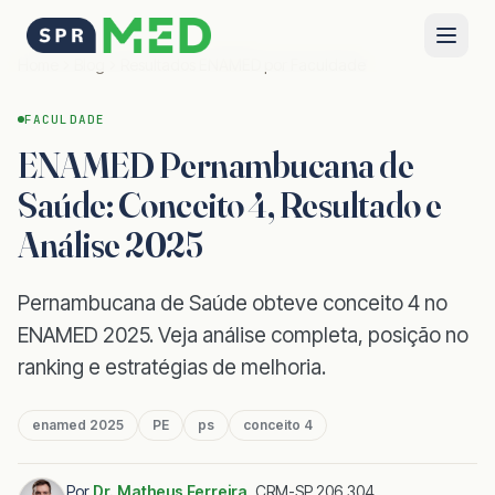
Home
Blog
Resultados ENAMED por Faculdade
FACULDADE
ENAMED Pernambucana de
Saúde: Conceito 4, Resultado e
Análise 2025
Pernambucana de Saúde obteve conceito 4 no
ENAMED 2025. Veja análise completa, posição no
ranking e estratégias de melhoria.
enamed 2025
PE
ps
conceito 4
Por
Dr. Matheus Ferreira
,
CRM-SP 206.304