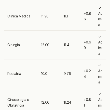
✓
+0.8
Ac
Clínica Médica
11.96
11.1
6
im
a
✓
+0.6
Ac
Cirurgia
12.09
11.4
9
im
a
✓
+0.2
Ac
Pediatria
10.0
9.76
4
im
a
✓
Ginecologia e
+0.8
Ac
12.06
11.24
Obstetrícia
1
im