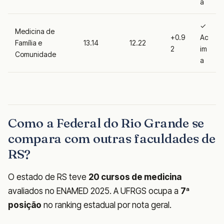
a
✓
Medicina de
+0.9
Ac
Família e
13.14
12.22
2
im
Comunidade
a
Como a Federal do Rio Grande se
compara com outras faculdades de
RS?
O estado de RS teve
20 cursos de medicina
avaliados no ENAMED 2025. A UFRGS ocupa a
7ª
posição
no ranking estadual por nota geral.