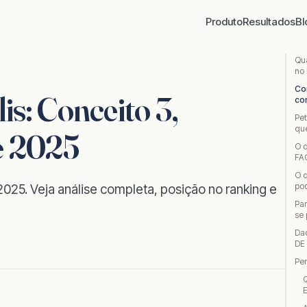
Produto
Resultados
Bl
NES
Qua
no
Co
: Conceito 3,
co
Pe
qu
e 2025
O q
FA
O 
pod
025. Veja análise completa, posição no ranking e
Pa
se
Da
DE
Pe
Q