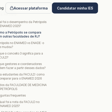
og
Acessar plataforma
Candidatar minha IES
TE ARTIGO
l foi o desempenho da Petrópolis
 ENAMED 2025?
mo a Petrópolis se compara
m outras faculdades de RJ?
trópolis no ENAMED vs ENADE: o
e mudou?
ue o conceito 3 significa para a
CULD?
que gestores e coordenadores
em fazer a partir desses dados?
ra estudantes da FACULD: como
 preparar para o ENAMED 2026
dos da FACULDADE DE MEDICINA
 PETRÓPOLIS
rguntas frequentes
ual foi a nota da FACULD no
ENAMED 2025?