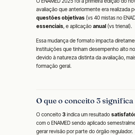
O ENAMED 2025 foi a primeira edição do nov
avaliação que anteriormente era realizada p
questões objetivas
(vs 40 mistas no ENAD
essenciais
, e aplicação
anual
(vs trienal).
Essa mudança de formato impacta diretamen
Instituições que tinham desempenho alto n
devido à natureza distinta da avaliação, m
formação geral.
O que o conceito 3 signifi
O conceito
3
indica um resultado
satisfató
com o ENAMED sendo aplicado semestralmen
gerar revisão por parte do órgão regulador.