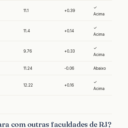
✓
11.1
+0.39
Acima
✓
11.4
+0.14
Acima
✓
9.76
+0.33
Acima
11.24
-0.06
Abaixo
✓
12.22
+0.16
Acima
ra com outras faculdades de RJ?