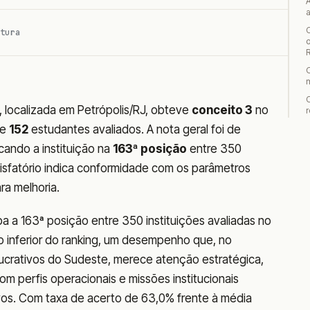
tura
o
ocalizada em Petrópolis/RJ, obteve
conceito 3
no
r
de
152
estudantes avaliados. A nota geral foi de
cando a instituição na
163ª posição
entre 350
tisfatório indica conformidade com os parâmetros
ra melhoria.
a a 163ª posição entre 350 instituições avaliadas no
 inferior do ranking, um desempenho que, no
lucrativos do Sudeste, merece atenção estratégica,
om perfis operacionais e missões institucionais
ivos. Com taxa de acerto de 63,0% frente à média