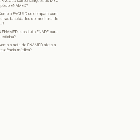
A FACULD sofreu sanções do MEC
após o ENAMED?
Como a FACULD se compara com
utras faculdades de medicina de
RJ?
O ENAMED substitui o ENADE para
medicina?
Como a nota do ENAMED afeta a
esidência médica?