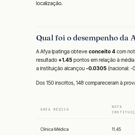
localização.
Qual foi o desempenho da
A Afya Ipatinga obteve
conceito 4
com not
resultado
+1.45
pontos em relação à média n
a instituição alcançou
-0.0305
(nacional: -
Dos 150 inscritos, 148 compareceram à pro
NOTA
ÁREA MÉDICA
INSTITUI
Clínica Médica
11.45