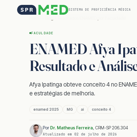
SISTEMA DE PROFICIÊNCIA MÉDICA
Home
Blog
Resultados ENAMED por Faculdade
FACULDADE
ENAMED Afya Ipati
Resultado e Anális
Afya Ipatinga obteve conceito 4 no ENAMED
e estratégias de melhoria.
enamed 2025
MG
ai
conceito 4
Por
Dr. Matheus Ferreira
,
CRM-SP 206.304
Atualizado em
02 de julho de 2026