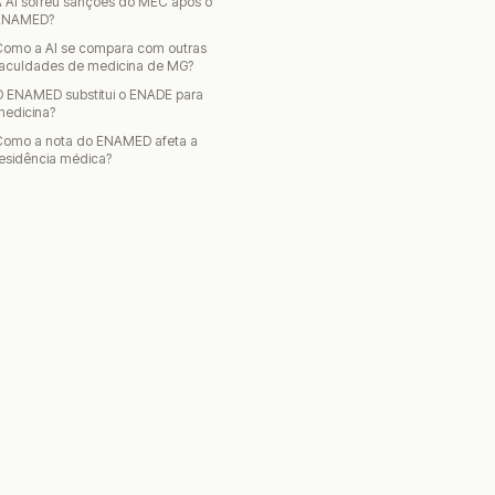
 AI sofreu sanções do MEC após o
ENAMED?
Como a AI se compara com outras
faculdades de medicina de MG?
O ENAMED substitui o ENADE para
medicina?
Como a nota do ENAMED afeta a
esidência médica?