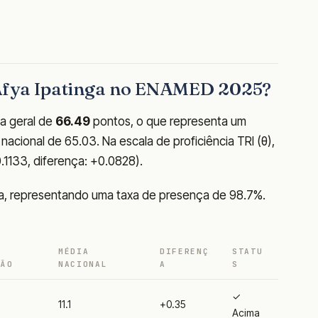
 Afya Ipatinga no ENAMED 2025?
a geral de
66.49
pontos, o que representa um
acional de 65.03. Na escala de proficiência TRI (θ),
0.1133, diferença: +0.0828).
va, representando uma taxa de presença de 98.7%.
MÉDIA
DIFERENÇ
STATU
ÇÃO
NACIONAL
A
S
✓
11.1
+0.35
Acima