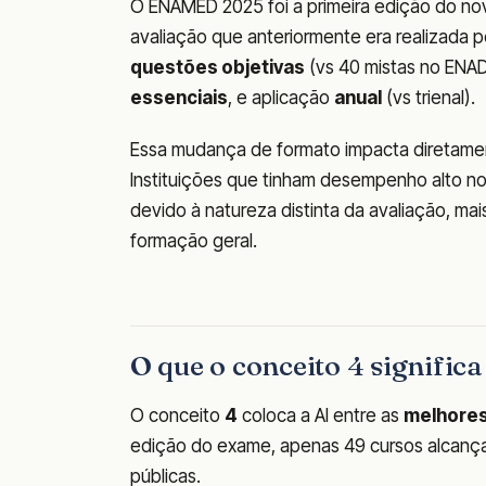
O ENAMED 2025 foi a primeira edição do nov
avaliação que anteriormente era realizada p
questões objetivas
(vs 40 mistas no ENAD
essenciais
, e aplicação
anual
(vs trienal).
Essa mudança de formato impacta diretamen
Instituições que tinham desempenho alto n
devido à natureza distinta da avaliação, m
formação geral.
O que o conceito 4 significa
O conceito
4
coloca a AI entre as
melhores
edição do exame, apenas 49 cursos alcança
públicas.