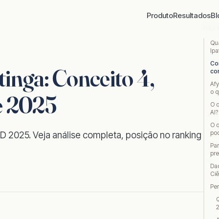
Produto
Resultados
Bl
NES
Qu
Ip
Co
nga: Conceito 4,
co
Af
o 
e 2025
O q
AI?
O 
pod
 2025. Veja análise completa, posição no ranking
Par
pr
Da
Ciê
Pe
Q