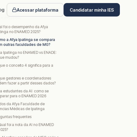
og
Acessar plataforma
Candidatar minha IES
TE ARTIGO
al foi o desempenho da Afya
atinga no ENAMED 2025?
mo a Afya Ipatinga se compara
m outras faculdades de MG?
ya Ipatinga no ENAMED vs ENADE:
que mudou?
ue o conceito 4 significa para a
que gestores e coordenadores
em fazer a partir desses dados?
a estudantes da AI: como se
eparar para o ENAMED 2026
dos da Afya Faculdade de
ncias Médicas de Ipatinga
rguntas frequentes
ual foi a nota da AI no ENAMED
2025?