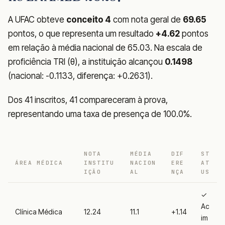
A UFAC obteve
conceito 4
com nota geral de
69.65
pontos, o que representa um resultado
+4.62
pontos
em relação à média nacional de 65.03. Na escala de
proficiência TRI (θ), a instituição alcançou
0.1498
(nacional: -0.1133, diferença: +0.2631).
Dos 41 inscritos, 41 compareceram à prova,
representando uma taxa de presença de 100.0%.
NOTA
MÉDIA
DIF
ST
ÁREA MÉDICA
INSTITU
NACION
ERE
AT
IÇÃO
AL
NÇA
US
✓
Ac
Clínica Médica
12.24
11.1
+1.14
im