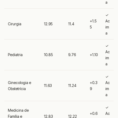
a
✓
+1.5
Ac
Cirurgia
12.95
11.4
5
im
a
✓
Ac
Pediatria
10.85
9.76
+1.10
im
a
✓
Ginecologia e
+0.3
Ac
11.63
11.24
Obstetrícia
9
im
a
✓
Medicina de
+0.6
Ac
Família e
12.83
12.22