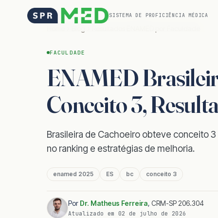
SISTEMA DE PROFICIÊNCIA MÉDICA
Home
Blog
Resultados ENAMED por Faculdade
FACULDADE
ENAMED Brasileira
Conceito 3, Result
Brasileira de Cachoeiro obteve conceito 
no ranking e estratégias de melhoria.
enamed 2025
ES
bc
conceito 3
Por
Dr. Matheus Ferreira
,
CRM-SP 206.304
Atualizado em
02 de julho de 2026