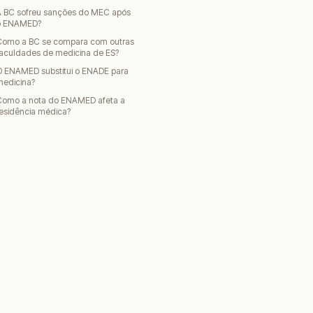
A BC sofreu sanções do MEC após
o ENAMED?
Como a BC se compara com outras
faculdades de medicina de ES?
O ENAMED substitui o ENADE para
medicina?
Como a nota do ENAMED afeta a
esidência médica?