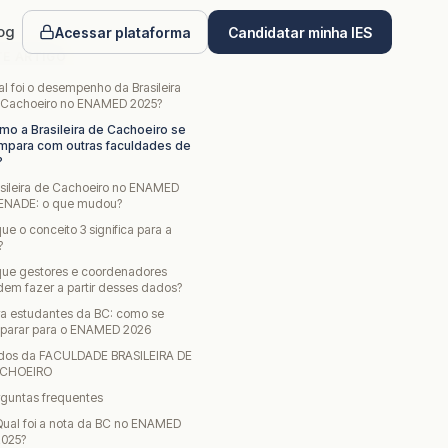
og
Acessar plataforma
Candidatar minha IES
TE ARTIGO
l foi o desempenho da Brasileira
 Cachoeiro no ENAMED 2025?
mo a Brasileira de Cachoeiro se
mpara com outras faculdades de
?
sileira de Cachoeiro no ENAMED
 ENADE: o que mudou?
ue o conceito 3 significa para a
?
que gestores e coordenadores
em fazer a partir desses dados?
ra estudantes da BC: como se
eparar para o ENAMED 2026
dos da FACULDADE BRASILEIRA DE
CHOEIRO
rguntas frequentes
Qual foi a nota da BC no ENAMED
2025?