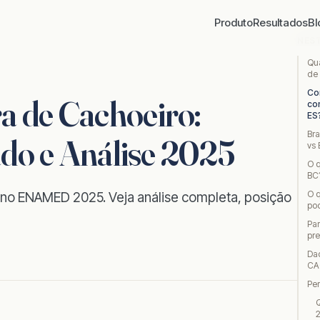
Produto
Resultados
Bl
NES
Qua
de
Co
 de Cachoeiro:
co
ES
Bra
ado e Análise 2025
vs
O q
BC
O 
3 no ENAMED 2025. Veja análise completa, posição
pod
Pa
pr
Da
CA
Pe