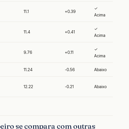
✓
11.1
+0.39
Acima
✓
11.4
+0.41
Acima
✓
9.76
+0.11
Acima
11.24
-0.56
Abaixo
12.22
-0.21
Abaixo
oeiro se compara com outras