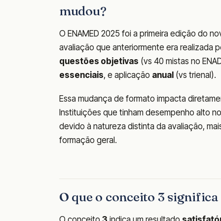
mudou?
O ENAMED 2025 foi a primeira edição do nov
avaliação que anteriormente era realizada p
questões objetivas
(vs 40 mistas no ENAD
essenciais
, e aplicação
anual
(vs trienal).
Essa mudança de formato impacta diretamen
Instituições que tinham desempenho alto n
devido à natureza distinta da avaliação, m
formação geral.
O que o conceito 3 signific
O conceito
3
indica um resultado
satisfató