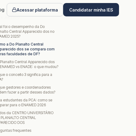
og
Acessar plataforma
Candidatar minha IES
TE ARTIGO
al foi o desempenho da Do
nalto Central Apparecido dos no
AMED 2025?
mo a Do Planalto Central
parecido dos se compara com
tras faculdades de DF?
Planalto Central Apparecido dos
 ENAMED vs ENADE: o que mudou?
ue o conceito 3 significa para a
A?
que gestores e coordenadores
em fazer a partir desses dados?
ra estudantes da PCA: como se
eparar para o ENAMED 2026
dos da CENTRO UNIVERSITÁRIO
 PLANALTO CENTRAL
PARECIDO DOS
rguntas frequentes