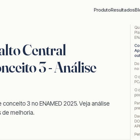
Produto
Resultados
Bl
NES
Qu
Pla
EN
to Central
Co
Ap
ou
ceito 3 - Análise
Do 
no
O q
PC
O 
pod
e conceito 3 no ENAMED 2025. Veja análise
Pa
pr
s de melhoria.
Da
DO
AP
Pe