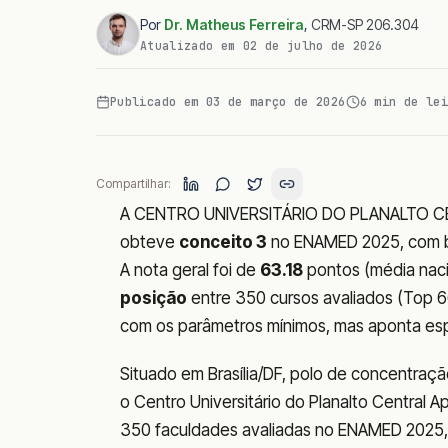
Por
Dr. Matheus Ferreira
,
CRM-SP 206.304
Atualizado em
02 de julho de 2026
Publicado em
03 de março de 2026
6
min de lei
Compartilhar:
A CENTRO UNIVERSITÁRIO DO PLANALTO CENT
obteve
conceito 3
no ENAMED 2025, com 
A nota geral foi de
63.18
pontos (média nacio
posição
entre 350 cursos avaliados (Top 66
com os parâmetros mínimos, mas aponta espa
Situado em Brasília/DF, polo de concentraç
o Centro Universitário do Planalto Central 
350 faculdades avaliadas no ENAMED 2025, o