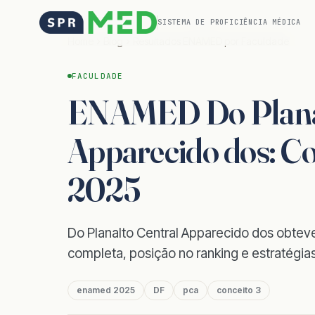
SISTEMA DE PROFICIÊNCIA MÉDICA
Home
Blog
Resultados ENAMED por Faculdade
FACULDADE
ENAMED Do Planal
Apparecido dos: Con
2025
Do Planalto Central Apparecido dos obtev
completa, posição no ranking e estratégia
enamed 2025
DF
pca
conceito 3