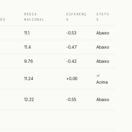
MÉDIA
DIFERENÇ
STATU
ÇÃO
NACIONAL
A
S
11.1
-0.53
Abaixo
11.4
-0.47
Abaixo
9.76
-0.42
Abaixo
✓
11.24
+0.06
Acima
12.22
-0.55
Abaixo