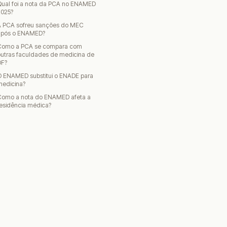
Qual foi a nota da PCA no ENAMED
2025?
A PCA sofreu sanções do MEC
após o ENAMED?
Como a PCA se compara com
utras faculdades de medicina de
DF?
O ENAMED substitui o ENADE para
medicina?
Como a nota do ENAMED afeta a
esidência médica?