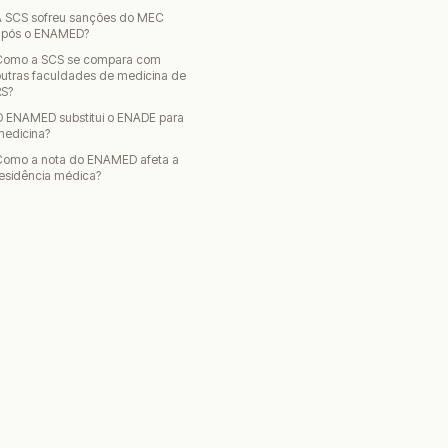
A SCS sofreu sanções do MEC
após o ENAMED?
Como a SCS se compara com
utras faculdades de medicina de
RS?
O ENAMED substitui o ENADE para
medicina?
Como a nota do ENAMED afeta a
esidência médica?