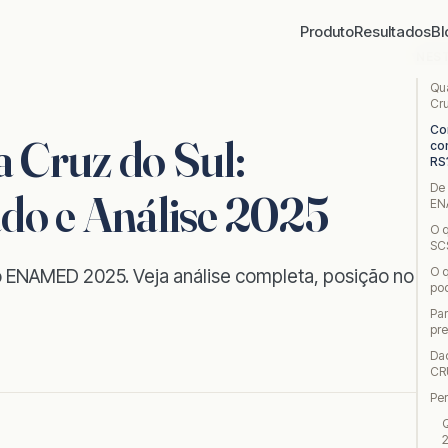
Produto
Resultados
Bl
NES
Qu
Cr
Co
Cruz do Sul:
co
RS
De
ado e Análise 2025
EN
O q
SC
O 
o ENAMED 2025. Veja análise completa, posição no
pod
Pa
pr
Da
CR
Pe