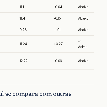
11.1
-0.04
Abaixo
11.4
-0.15
Abaixo
9.76
-1.01
Abaixo
✓
11.24
+0.27
Acima
12.22
-0.09
Abaixo
ul se compara com outras