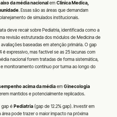
aixo da média nacional
em
Clinica Medica,
omunidade
. Essas são as áreas que demandam
o planejamento de simulados institucionais.
ata deve recair sobre Pediatria, identificada como a
uma revisão estruturada dos módulos de Medicina de
a avaliações baseadas em atenção primária. O gap
 é expressivo, mas factível se as 25 lacunas com
dia nacional forem tratadas de forma sistemática,
 e monitoramento contínuo por turma ao longo do
sempenho acima da média
em
Ginecologia
 serem mantidos e potencialmente replicados.
e gap é
Pediatria
(gap de 12.2% gap). Investir em
a área pode trazer o maior impacto na próxima