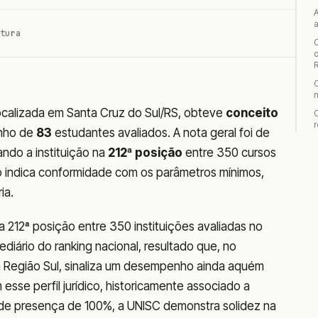
tura
o
alizada em Santa Cruz do Sul/RS, obteve
conceito
r
nho de
83
estudantes avaliados. A nota geral foi de
ndo a instituição na
212ª posição
entre 350 cursos
io indica conformidade com os parâmetros mínimos,
ia.
 212ª posição entre 350 instituições avaliadas no
iário do ranking nacional, resultado que, no
da Região Sul, sinaliza um desempenho ainda aquém
esse perfil jurídico, historicamente associado a
de presença de 100%, a UNISC demonstra solidez na