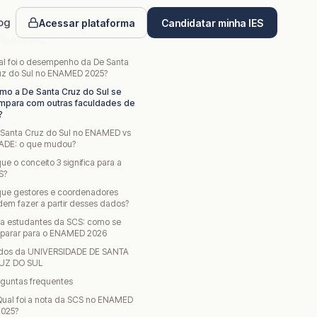
og
Acessar plataforma
Candidatar minha IES
TE ARTIGO
al foi o desempenho da De Santa
uz do Sul no ENAMED 2025?
mo a De Santa Cruz do Sul se
mpara com outras faculdades de
?
 Santa Cruz do Sul no ENAMED vs
ADE: o que mudou?
ue o conceito 3 significa para a
S?
que gestores e coordenadores
em fazer a partir desses dados?
ra estudantes da SCS: como se
eparar para o ENAMED 2026
dos da UNIVERSIDADE DE SANTA
UZ DO SUL
rguntas frequentes
Qual foi a nota da SCS no ENAMED
2025?