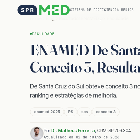
SISTEMA DE PROFICIÊNCIA MÉDICA
Home
Blog
Resultados ENAMED por Faculdade
FACULDADE
ENAMED De Santa 
Conceito 3, Result
De Santa Cruz do Sul obteve conceito 3 n
ranking e estratégias de melhoria.
enamed 2025
RS
scs
conceito 3
Por
Dr. Matheus Ferreira
,
CRM-SP 206.304
Atualizado em
02 de julho de 2026