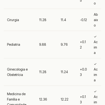
5
o
Ab
Cirurgia
11.28
11.4
-0.12
aix
o
✓
+0.1
Ac
Pediatria
9.88
9.76
2
im
a
✓
Ginecologia e
+0.0
Ac
11.28
11.24
Obstetrícia
3
im
a
✓
Medicina de
+0.1
Ac
Família e
12.36
12.22
3
im
Comunidade