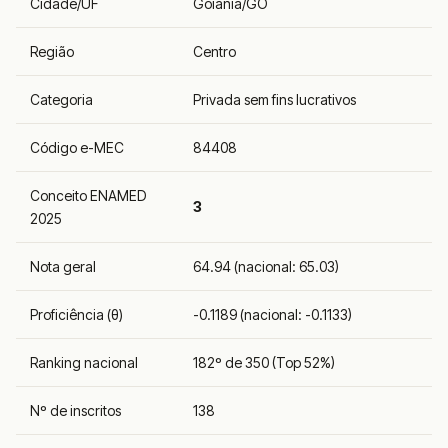
Cidade/UF
Goiânia/GO
Região
Centro
Categoria
Privada sem fins lucrativos
Código e-MEC
84408
Conceito ENAMED
3
2025
Nota geral
64.94 (nacional: 65.03)
Proficiência (θ)
-0.1189 (nacional: -0.1133)
Ranking nacional
182º de 350 (Top 52%)
Nº de inscritos
138