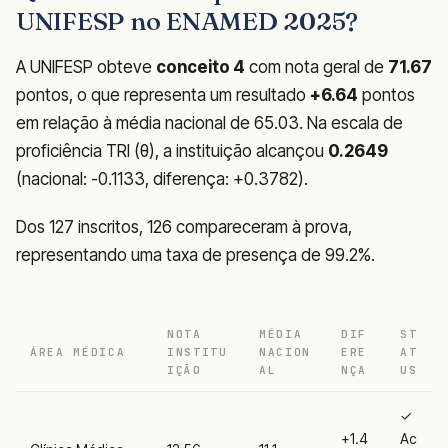
UNIFESP no ENAMED 2025?
A UNIFESP obteve
conceito 4
com nota geral de
71.67
pontos, o que representa um resultado
+6.64
pontos
em relação à média nacional de 65.03. Na escala de
proficiência TRI (θ), a instituição alcançou
0.2649
(nacional: -0.1133, diferença: +0.3782).
Dos 127 inscritos, 126 compareceram à prova,
representando uma taxa de presença de 99.2%.
NOTA
MÉDIA
DIF
ST
ÁREA MÉDICA
INSTITU
NACION
ERE
AT
IÇÃO
AL
NÇA
US
✓
+1.4
Ac