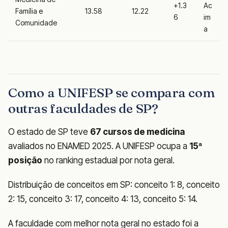
+1.3
Ac
Família e
13.58
12.22
6
im
Comunidade
a
Como a UNIFESP se compara com
outras faculdades de SP?
O estado de SP teve
67 cursos de medicina
avaliados no ENAMED 2025. A UNIFESP ocupa a
15ª
posição
no ranking estadual por nota geral.
Distribuição de conceitos em SP: conceito 1: 8, conceito
2: 15, conceito 3: 17, conceito 4: 13, conceito 5: 14.
A faculdade com melhor nota geral no estado foi a