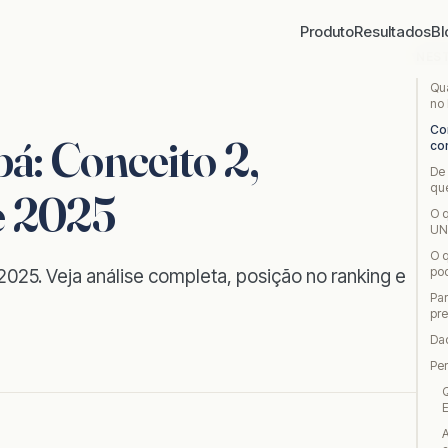
Produto
Resultados
Bl
NES
Qu
no
Co
: Conceito 2,
co
De
qu
e 2025
O q
UN
O 
pod
25. Veja análise completa, posição no ranking e
Pa
pr
Da
Pe
Q