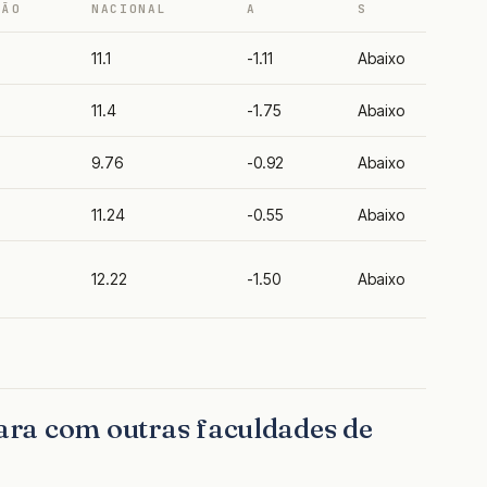
ÇÃO
NACIONAL
A
S
11.1
-1.11
Abaixo
11.4
-1.75
Abaixo
9.76
-0.92
Abaixo
11.24
-0.55
Abaixo
12.22
-1.50
Abaixo
ra com outras faculdades de