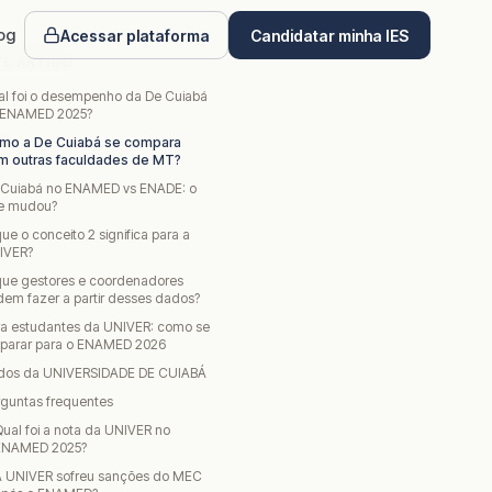
og
Acessar plataforma
Candidatar minha IES
TE ARTIGO
al foi o desempenho da De Cuiabá
 ENAMED 2025?
mo a De Cuiabá se compara
m outras faculdades de MT?
 Cuiabá no ENAMED vs ENADE: o
e mudou?
ue o conceito 2 significa para a
IVER?
que gestores e coordenadores
em fazer a partir desses dados?
ra estudantes da UNIVER: como se
eparar para o ENAMED 2026
dos da UNIVERSIDADE DE CUIABÁ
rguntas frequentes
ual foi a nota da UNIVER no
ENAMED 2025?
A UNIVER sofreu sanções do MEC