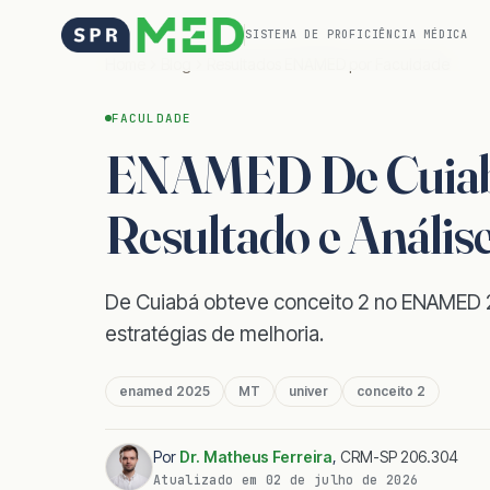
SISTEMA DE PROFICIÊNCIA MÉDICA
Home
Blog
Resultados ENAMED por Faculdade
FACULDADE
ENAMED De Cuiabá
Resultado e Anális
De Cuiabá obteve conceito 2 no ENAMED 20
estratégias de melhoria.
enamed 2025
MT
univer
conceito 2
Por
Dr. Matheus Ferreira
,
CRM-SP 206.304
Atualizado em
02 de julho de 2026