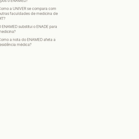
após o ENAMED?
Como a UNIVER se compara com
utras faculdades de medicina de
MT?
O ENAMED substitui o ENADE para
medicina?
Como a nota do ENAMED afeta a
esidência médica?