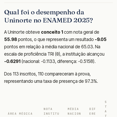
Qual foi o desempenho da
Uninorte no ENAMED 2025?
A Uninorte obteve
conceito 1
com nota geral de
55.98
pontos, o que representa um resultado
-9.05
pontos em relação à média nacional de 65.03. Na
escala de proficiência TRI (θ), a instituição alcançou
-0.6291
(nacional: -0.1133, diferença: -0.5158).
Dos 113 inscritos, 110 compareceram à prova,
representando uma taxa de presença de 97.3%.
S
T
NOTA
MÉDIA
DIF
A
ÁREA MÉDICA
INSTITU
NACION
ERE
T