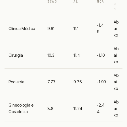
IÇÃO
AL
NÇA
U
S
Ab
-1.4
Clínica Médica
9.61
11.1
ai
9
xo
Ab
Cirurgia
10.3
11.4
-1.10
ai
xo
Ab
Pediatria
7.77
9.76
-1.99
ai
xo
Ab
Ginecologia e
-2.4
8.8
11.24
ai
Obstetrícia
4
xo