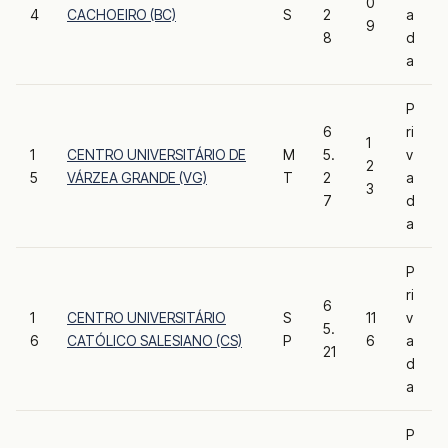
0
4
CACHOEIRO (BC)
S
2
a
9
8
d
a
P
6
ri
1
1
CENTRO UNIVERSITÁRIO DE
M
5.
v
2
5
VÁRZEA GRANDE (VG)
T
2
a
3
7
d
a
P
ri
6
1
CENTRO UNIVERSITÁRIO
S
11
v
5.
6
CATÓLICO SALESIANO (CS)
P
6
a
21
d
a
P