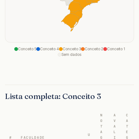
Conceito
5
Conceito
4
Conceito
3
Conceito
2
Conceito
1
Sem dados
Lista completa: Conceito 3
N
A
C
O
V
A
T
A
T
A
L
E
U
#
FACULDADE
G
I
G