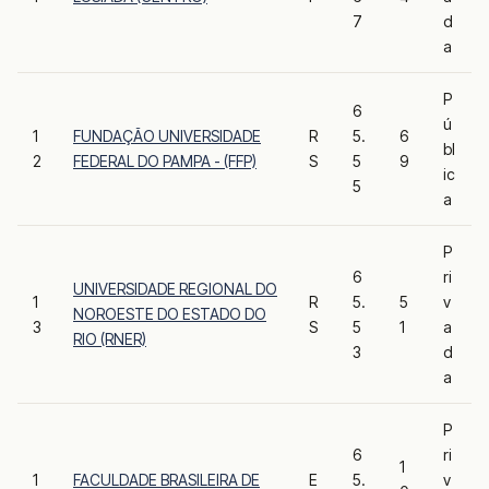
7
d
a
P
6
ú
1
FUNDAÇÃO UNIVERSIDADE
R
5.
6
bl
2
FEDERAL DO PAMPA - (FFP)
S
5
9
ic
5
a
P
6
ri
UNIVERSIDADE REGIONAL DO
1
R
5.
5
v
NOROESTE DO ESTADO DO
3
S
5
1
a
RIO (RNER)
3
d
a
P
6
ri
1
1
FACULDADE BRASILEIRA DE
E
5.
v