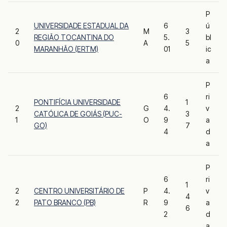
P
UNIVERSIDADE ESTADUAL DA
6
ú
2
M
3
REGIÃO TOCANTINA DO
5.
bl
0
A
5
MARANHÃO (ERTM)
01
ic
a
P
6
ri
PONTIFÍCIA UNIVERSIDADE
1
2
G
4.
v
CATÓLICA DE GOIÁS (PUC-
3
1
O
9
a
GO)
7
4
d
a
P
6
ri
1
2
CENTRO UNIVERSITÁRIO DE
P
4.
v
4
2
PATO BRANCO (PB)
R
9
a
6
2
d
a