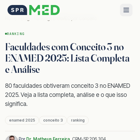
Home
Blog
Rankings ENAMED por Conceito
RANKING
Faculdades com Conceito 3 no
ENAMED 2025: Lista Completa
e Análise
80 faculdades obtiveram conceito 3 no ENAMED
2025. Veja a lista completa, análise e o que isso
significa.
enamed 2025
conceito 3
ranking
Por
Dr. Matheus Ferreira
,
CRM-SP 206.304