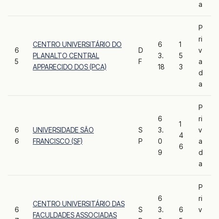
a
P
ri
CENTRO UNIVERSITÁRIO DO
6
1
6
D
v
PLANALTO CENTRAL
3.
5
5
F
a
APPARECIDO DOS (PCA)
18
3
d
a
P
6
ri
1
6
UNIVERSIDADE SÃO
S
3.
v
4
6
FRANCISCO (SF)
P
0
a
6
9
d
a
P
6
ri
CENTRO UNIVERSITÁRIO DAS
6
S
3.
6
v
FACULDADES ASSOCIADAS