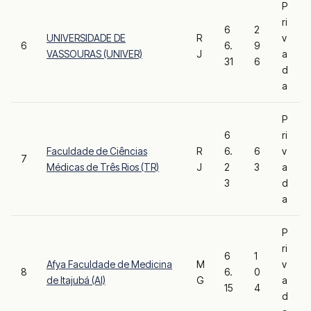
P
ri
6
2
UNIVERSIDADE DE
R
v
6
6.
9
VASSOURAS (UNIVER)
J
a
31
6
d
a
P
6
ri
Faculdade de Ciências
R
6.
6
v
7
Médicas de Três Rios (TR)
J
2
3
a
3
d
a
P
ri
6
1
Afya Faculdade de Medicina
M
v
8
6.
0
de Itajubá (AI)
G
a
15
4
d