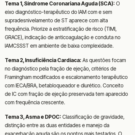
Tema 1, Síndrome Coronariana Aguda (SCA):
O
eixo diagnóstico-terapêutico do IAM com e sem
supradesnivelamento de ST aparece com alta
frequência. Priorize a estratificação de risco (TIMI,
GRACE), indicação de anticoagulação e conduta no
IAMCSSST em ambiente de baixa complexidade.
Tema 2, Insuficiência Cardíaca:
As questões focam
no diagnóstico pela fração de ejeção, critérios de
Framingham modificados e escalonamento terapêutico
com IECA/BRA, betabloqueador e diurético. Conceito
de IC com fração de ejeção preservada tem aparecido
com frequência crescente.
Tema 3, Asma e DPOC:
Classificação de gravidade,
distinção entre as duas entidades e manejo da
exacerbação aguda são os pontos mais testados. O