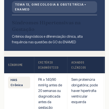
TEMA 13, GINECOLOGIA & OBSTETRÍCIA •
ENAMED
Síndromes Hipertensivas na
Gestação
Critérios diagnósticos e diferenciação clínica, alta
frequência nas questões de GO do ENAMED
CRITÉRIO
ACHADOS
SÍNDROME
DIAGNÓSTICO
CLÍNICOS
PA ≥ 140/90
Sem proteinúria
HAS
mmHg antes de
obrigatória; pode
l
Crônica
20 semanas ou
haver hipertrofia
n
diagnosticada
ventricular
antes da
esquerda
gestação