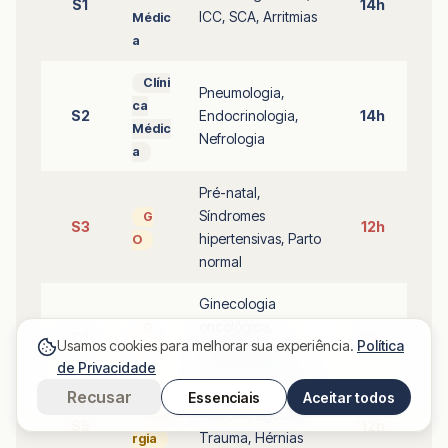
S1
14h
ICC, SCA, Arritmias
Médic
a
Clíni
Pneumologia,
ca
S2
Endocrinologia,
14h
Médic
Nefrologia
a
Pré-natal,
Síndromes
G
S3
12h
hipertensivas, Parto
O
normal
Ginecologia
oncológica,
G
S4
11h
Usamos cookies para melhorar sua experiência.
Política
Planejamento
O
de Privacidade
familiar, Climatério
Recusar
Essenciais
Aceitar todos
Abdome agudo,
Ciru
S5
12h
Trauma, Hérnias
rgia