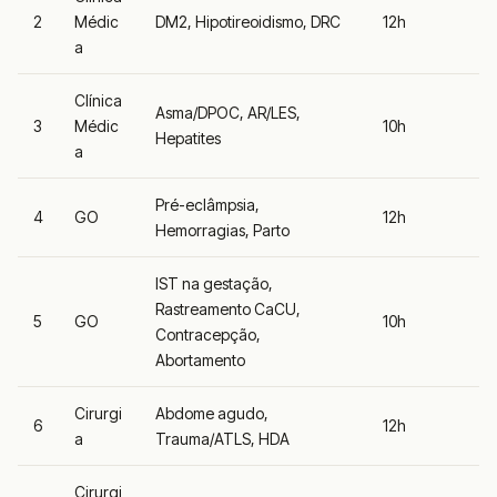
2
Médic
DM2, Hipotireoidismo, DRC
12h
a
Clínica
Asma/DPOC, AR/LES,
3
Médic
10h
Hepatites
a
Pré-eclâmpsia,
4
GO
12h
Hemorragias, Parto
IST na gestação,
Rastreamento CaCU,
5
GO
10h
Contracepção,
Abortamento
Cirurgi
Abdome agudo,
6
12h
a
Trauma/ATLS, HDA
Cirurgi