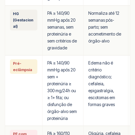
PA ≥ 140/90
Normaliza até 12
HG
mmHg após 20
semanas pós-
(Gestacion
al)
semanas, sem
parto; sem
a
proteinúria e
acometimento de
sem critérios de
órgão-alvo
gravidade
PA ≥ 140/90
Edema não é
Pré-
mmHg após 20
critério
(
eclâmpsia
sem +
diagnóstico;
proteinúria ≥
cefaleia,
300 mg/24h ou
epigastralgia,
≥ 1+ fita; ou
escotomas em
disfunção de
formas graves
órgão-alvo sem
proteinúria
PA ≥ 160/110
Oligúria, cefaleia
PE com