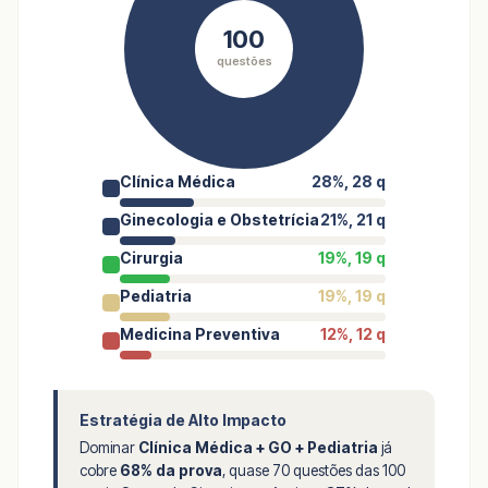
100
questões
Clínica Médica
28%, 28 q
Ginecologia e Obstetrícia
21%, 21 q
Cirurgia
19%, 19 q
Pediatria
19%, 19 q
Medicina Preventiva
12%, 12 q
Estratégia de Alto Impacto
Dominar
Clínica Médica + GO + Pediatria
já
cobre
68% da prova
, quase 70 questões das 100