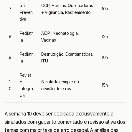
a +
CCR, Hérnias, Queimaduras
7
10h
Preven
+ Vigilância, Rastreamento
tiva
Pediatr
AIDPI, Neonatologia,
8
12h
ia
Vacinas
Pediatr
Desnutrição, Exantemáticas,
9
10h
ia
ITU
Revisã
1
o
Simulado completo +
15h
0
integra
revisão de erros
da
A semana 10 deve ser dedicada exclusivamente a
simulados com gabarito comentado e revisão ativa dos
temas com maior taxa de erro pessoal. A análise das