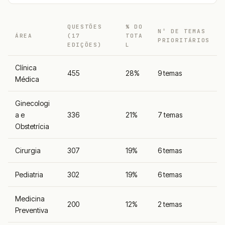
QUESTÕES
% DO
Nº DE TEMAS
ÁREA
(17
TOTA
PRIORITÁRIOS
EDIÇÕES)
L
Clínica
455
28%
9 temas
Médica
Ginecologi
a e
336
21%
7 temas
Obstetrícia
Cirurgia
307
19%
6 temas
Pediatria
302
19%
6 temas
Medicina
200
12%
2 temas
Preventiva