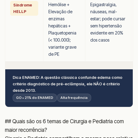
Hemólise +
Epigastralgia,
Síndrome
Elevação de
náuseas, mal-
HELLP
enzimas
estar; pode cursar
hepáticas +
sem hipertensão
Plaquetopenia
evidente em 20%
(< 100.000);
dos casos
variante grave
de PE
Dica ENAMED: A questão clássica confunde edema como
critério diagnóstico de pré-eclâmpsia, ele NÃO é critério
desde 2013.
GO • 21% do ENAMED
Alta frequência
## Quais são os 6 temas de Cirurgia e Pediatria com
maior recorrência?