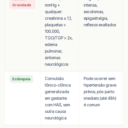
mmHg +
intensa,
Gravidade
qualquer:
escotomas,
creatinina ≥ 1,1,
epigastralgia,
plaquetas <
reflexos exaltados
P
100.000,
TGO/TGP > 2x,
edema
pulmonar,
sintomas
neurológicos
Convulsão
Pode ocorrer sem
Eclâmpsia
tônico-clônica
hipertensão grave
generalizada
prévia; pós-parto
em gestante
imediato (até 48h)
com HAS, sem
é comum
outra causa
neurológica