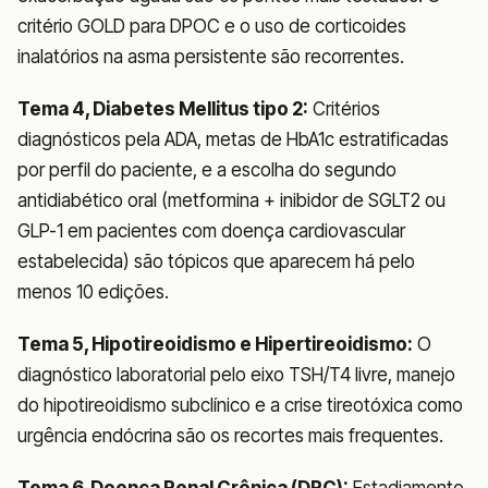
critério GOLD para DPOC e o uso de corticoides
inalatórios na asma persistente são recorrentes.
Tema 4, Diabetes Mellitus tipo 2:
Critérios
diagnósticos pela ADA, metas de HbA1c estratificadas
por perfil do paciente, e a escolha do segundo
antidiabético oral (metformina + inibidor de SGLT2 ou
GLP-1 em pacientes com doença cardiovascular
estabelecida) são tópicos que aparecem há pelo
menos 10 edições.
Tema 5, Hipotireoidismo e Hipertireoidismo:
O
diagnóstico laboratorial pelo eixo TSH/T4 livre, manejo
do hipotireoidismo subclínico e a crise tireotóxica como
urgência endócrina são os recortes mais frequentes.
Tema 6, Doença Renal Crônica (DRC):
Estadiamento