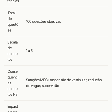
tências
Total
de
100 questões objetivas
questõ
es
Escala
de
1 a 5
concei
tos
Conse
quênci
Sanções MEC: suspensão de vestibular, redução
as
de vagas, supervisão
concei
tos 1-2
Impact