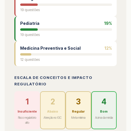
19 questões
Pediatria
19%
19 questões
Medicina Preventiva e Social
12%
12 questões
ESCALA DE CONCEITOS E IMPACTO
REGULATÓRIO
1
2
3
4
Insuficiente
Abaixo
Regular
Bom
Risco regulatório
Atenção no IGC
Meta mínima
Acima da média
alto