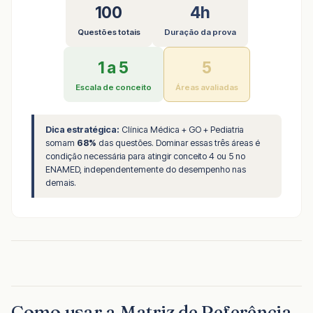
100
4h
Questões totais
Duração da prova
1 a 5
5
Escala de conceito
Áreas avaliadas
Dica estratégica:
Clínica Médica + GO + Pediatria
somam
68%
das questões. Dominar essas três áreas é
condição necessária para atingir conceito 4 ou 5 no
ENAMED, independentemente do desempenho nas
demais.
Como usar a Matriz de Referência