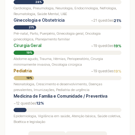
28%
Cardiologia, Pneumologia, Neurologia, Endocrinologia, Nefrologia,
Reumatologia, Saúde Mental, U&E
Ginecologia e Obstetrícia
21%
~21 questões
21%
Pré-natal, Parto, Puerpério, Ginecologia geral, Oncologia
ginecológica, Planejamento familiar
Cirurgia Geral
19%
~19 questões
19%
Abdome agudo, Trauma, Hérnias, Perioperatório, Cirurgia
minimamente invasiva, Oncologia cirúrgica
Pediatria
19%
~19 questões
19%
Neonatologia, Crescimento e desenvolvimento, Doenças
prevalentes, Imunizações, Pediatria de urgência
Medicina de Família e Comunidade / Preventiva
12%
~12 questões
Epidemiologia, Vigilância em saúde, Atenção básica, Saúde coletiva,
Bioética e legislação