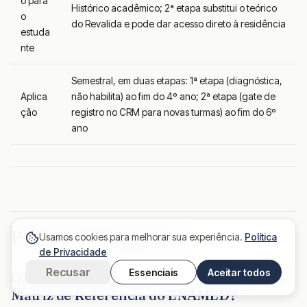
o para
Histórico acadêmico; 2ª etapa substitui o teórico
o
do Revalida e pode dar acesso direto à residência
estuda
nte
Semestral, em duas etapas: 1ª etapa (diagnóstica,
Aplica
não habilita) ao fim do 4º ano; 2ª etapa (gate de
ção
registro no CRM para novas turmas) ao fim do 6º
ano
Perguntas frequentes
Usamos cookies para melhorar sua experiência.
Política
de Privacidade
Recusar
Essenciais
Aceitar todos
Onde posso acessar o documento oficial da
Matriz de Referência do ENAMED?