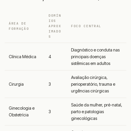
DOMÍN
IOS
ÁREA DE
APROX
FOCO CENTRAL
FORMAÇÃO
IMADO
S
Diagnóstico e conduta nas
Clínica Médica
4
principais doenças
sistêmicas em adultos
Avaliação cirúrgica,
Cirurgia
3
perioperatório, trauma e
urgências cirúrgicas
Saúde da mulher, pré-natal,
Ginecologia e
3
parto e patologias
Obstetrícia
ginecológicas