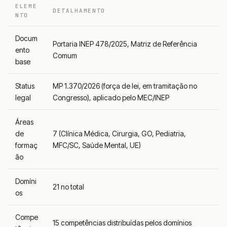
ELEME
DETALHAMENTO
NTO
Docum
Portaria INEP 478/2025, Matriz de Referência
ento
Comum
base
Status
MP 1.370/2026 (força de lei, em tramitação no
legal
Congresso), aplicado pelo MEC/INEP
Áreas
de
7 (Clínica Médica, Cirurgia, GO, Pediatria,
formaç
MFC/SC, Saúde Mental, UE)
ão
Domíni
21 no total
os
Compe
15 competências distribuídas pelos domínios