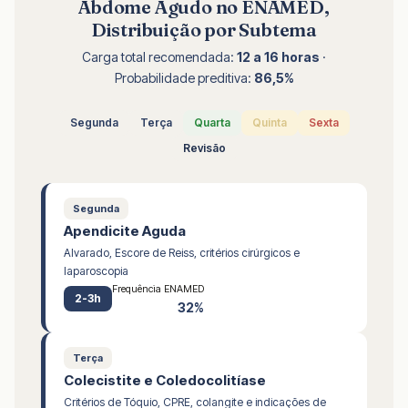
Abdome Agudo no ENAMED,
Distribuição por Subtema
Carga total recomendada:
12 a 16 horas
·
Probabilidade preditiva:
86,5%
Segunda
Terça
Quarta
Quinta
Sexta
Revisão
Segunda
Apendicite Aguda
Alvarado, Escore de Reiss, critérios cirúrgicos e
laparoscopia
Frequência ENAMED
2-3h
32%
Terça
Colecistite e Coledocolitíase
Critérios de Tóquio, CPRE, colangite e indicações de