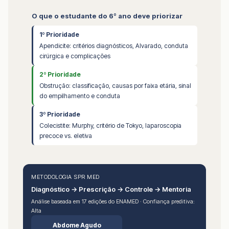
O que o estudante do 6º ano deve priorizar
1º Prioridade
Apendicite: critérios diagnósticos, Alvarado, conduta
cirúrgica e complicações
2º Prioridade
Obstrução: classificação, causas por faixa etária, sinal
do empilhamento e conduta
3º Prioridade
Colecistite: Murphy, critério de Tokyo, laparoscopia
precoce vs. eletiva
METODOLOGIA SPR MED
Diagnóstico → Prescrição → Controle → Mentoria
Análise baseada em 17 edições do ENAMED · Confiança preditiva:
Alta
Abdome Agudo