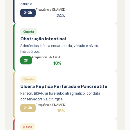
cirurgia
Frequência ENAMED
2-3h
24%
Quarta
Obstrução Intestinal
Aderências, hérnia encarcerada, vólvulo e níveis
hidroaéreos
Frequência ENAMED
2h
18%
Quinta
Úlcera Péptica Perfurada e Pancreatite
Ranson, BISAP, ar livre subdiafragmático, conduta
conservadora vs. cirúrgica
Frequência ENAMED
2-3h
16%
Sexta