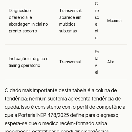
C
Diagnóstico
Transversal,
re
diferencial e
aparece em
sc
Máxima
abordagem inicial no
múltiplos
e
pronto-socorro
subtemas
nt
e
Es
Indicação cirúrgica e
tá
Transversal
Alta
timing operatório
v
el
O dado mais importante desta tabela é a coluna de
tendência: nenhum subtema apresenta tendência de
queda. Isso é consistente com o perfil de competência
que a Portaria INEP 478/2025 define para o egresso,
espera-se que o médico recém-formado saiba
reconhecer, estratificar e conduzir emergências