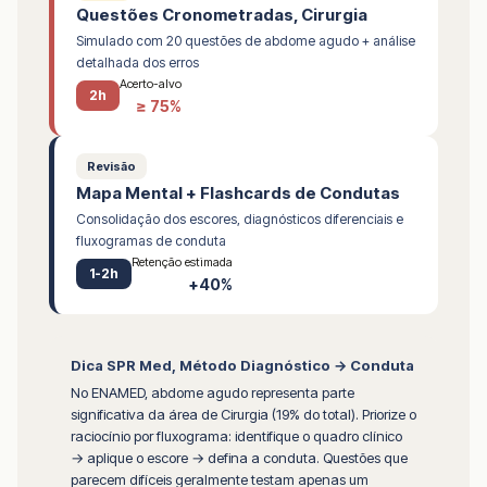
Questões Cronometradas, Cirurgia
Simulado com 20 questões de abdome agudo + análise
detalhada dos erros
Acerto-alvo
2h
≥ 75%
Revisão
Mapa Mental + Flashcards de Condutas
Consolidação dos escores, diagnósticos diferenciais e
fluxogramas de conduta
Retenção estimada
1-2h
+40%
Dica SPR Med, Método Diagnóstico → Conduta
No ENAMED, abdome agudo representa parte
significativa da área de Cirurgia (19% do total). Priorize o
raciocínio por fluxograma: identifique o quadro clínico
→ aplique o escore → defina a conduta. Questões que
parecem difíceis geralmente testam apenas um