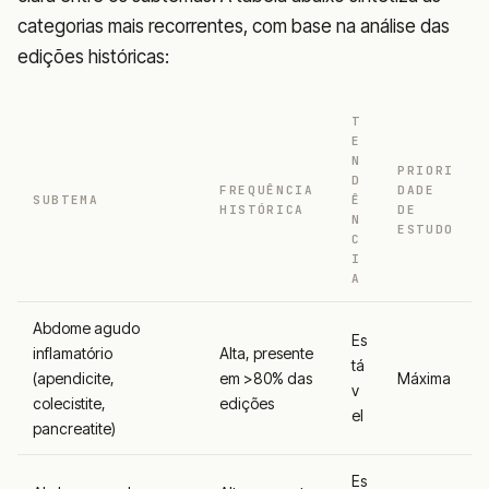
categorias mais recorrentes, com base na análise das
edições históricas:
T
E
N
PRIORI
D
FREQUÊNCIA
DADE
SUBTEMA
Ê
HISTÓRICA
DE
N
ESTUDO
C
I
A
Abdome agudo
Es
inflamatório
Alta, presente
tá
(apendicite,
em >80% das
Máxima
v
colecistite,
edições
el
pancreatite)
Es