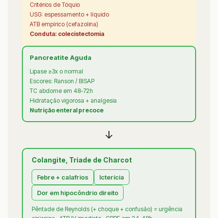
Critérios de Tóquio
USG: espessamento + líquido
ATB empírico (cefazolina)
Conduta: colecistectomia
Pancreatite Aguda
Lipase ≥3x o normal
Escores: Ranson / BISAP
TC abdome em 48-72h
Hidratação vigorosa + analgesia
Nutrição enteral precoce
↓
Colangite, Tríade de Charcot
Febre + calafrios
Icterícia
Dor em hipocôndrio direito
Pêntade de Reynolds (+ choque + confusão) = urgência