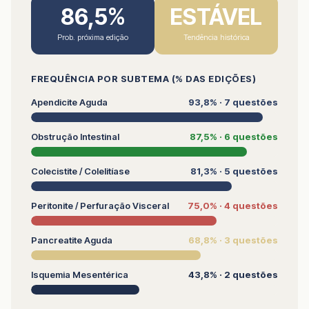
86,5%
ESTÁVEL
Prob. próxima edição
Tendência histórica
FREQUÊNCIA POR SUBTEMA (% DAS EDIÇÕES)
Apendicite Aguda
93,8% · 7 questões
Obstrução Intestinal
87,5% · 6 questões
Colecistite / Colelitíase
81,3% · 5 questões
Peritonite / Perfuração Visceral
75,0% · 4 questões
Pancreatite Aguda
68,8% · 3 questões
Isquemia Mesentérica
43,8% · 2 questões