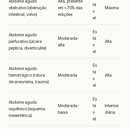
Abdome agudo
Alta, presente
tá
obstrutivo (obstrução
em >70% das
Máxima
v
intestinal, volvo)
edições
el
Es
Abdome agudo
Moderada-
tá
perfurativo (úlcera
Alta
alta
v
péptica, diverticulite)
el
Es
Abdome agudo
tá
hemorrágico (rotura
Moderada
Alta
v
de aneurisma, trauma)
el
Es
Abdome agudo
Moderada-
tá
Interme
isquêmico (isquemia
baixa
v
diária
mesentérica)
el