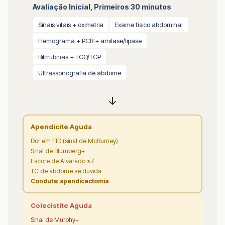
Avaliação Inicial, Primeiros 30 minutos
Sinais vitais + oximetria
Exame físico abdominal
Hemograma + PCR + amilase/lipase
Bilirrubinas + TGO/TGP
Ultrassonografia de abdome
↓
Apendicite Aguda
Dor em FID (sinal de McBurney)
Sinal de Blumberg+
Escore de Alvarado ≥7
TC de abdome se dúvida
Conduta: apendicectomia
Colecistite Aguda
Sinal de Murphy+