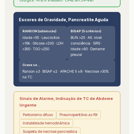
cirúrgica · ATB IV imediato · CPRE em 24-48h
Escores de Gravidade, Pancreatite Aguda
RANSON (admissão)
BISAP (5 critérios)
Idade >55 · Leucócitos
BUN >25 · Alt. nível
>16k · Glicose >200 · LDH
consciência · SIRS ·
>350 · TGO >250
Idade >60 · Derrame
pleural
Grave se...
Ranson ≥3 · BISAP ≥2 · APACHE II ≥8 · Necrose >30%
na TC
Sinais de Alarme, Indicação de TC de Abdome
Urgente
Peritonismo difuso
Pneumoperitônio ao RX
Instabilidade hemodinâmica
Suspeita de necrose pancreática