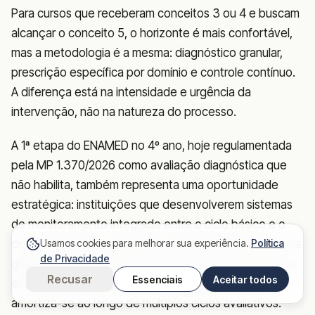
Para cursos que receberam conceitos 3 ou 4 e buscam
alcançar o conceito 5, o horizonte é mais confortável,
mas a metodologia é a mesma: diagnóstico granular,
prescrição específica por domínio e controle contínuo.
A diferença está na intensidade e urgência da
intervenção, não na natureza do processo.
A 1ª etapa do ENAMED no 4º ano, hoje regulamentada
pela MP 1.370/2026 como avaliação diagnóstica que
não habilita, também representa uma oportunidade
estratégica: instituições que desenvolverem sistemas
de monitoramento integrado entre o ciclo básico e o
Usamos cookies para melhorar sua experiência.
Política
ciclo clínico terão vantagem competitiva significativa na
de Privacidade
gestão do desempenho a longo prazo. O investimento
Recusar
Essenciais
Aceitar todos
em infraestrutura de dados pedagógicos feito agora
amortiza-se ao longo de múltiplos ciclos avaliativos.