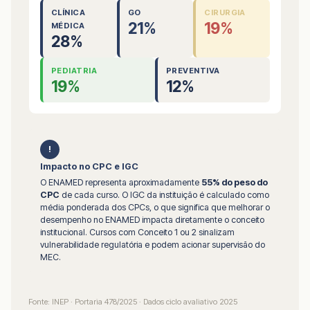
CLÍNICA
GO
CIRURGIA
21%
19%
MÉDICA
28%
PEDIATRIA
PREVENTIVA
19%
12%
!
Impacto no CPC e IGC
O ENAMED representa aproximadamente
55% do peso do
CPC
de cada curso. O IGC da instituição é calculado como
média ponderada dos CPCs, o que significa que melhorar o
desempenho no ENAMED impacta diretamente o conceito
institucional. Cursos com Conceito 1 ou 2 sinalizam
vulnerabilidade regulatória e podem acionar supervisão do
MEC.
Fonte: INEP · Portaria 478/2025 · Dados ciclo avaliativo 2025