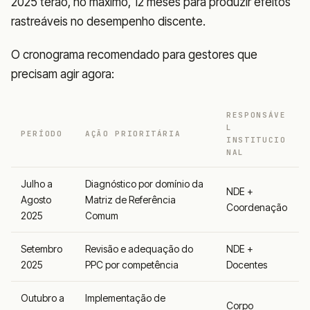
2025 terão, no máximo, 12 meses para produzir efeitos
rastreáveis no desempenho discente.
O cronograma recomendado para gestores que
precisam agir agora:
RESPONSÁVE
L
PERÍODO
AÇÃO PRIORITÁRIA
INSTITUCIO
NAL
Julho a
Diagnóstico por domínio da
NDE +
Agosto
Matriz de Referência
Coordenação
2025
Comum
Setembro
Revisão e adequação do
NDE +
2025
PPC por competência
Docentes
Outubro a
Implementação de
Corpo