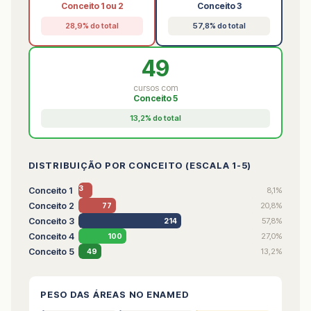
Conceito 1 ou 2
Conceito 3
28,9% do total
57,8% do total
49
cursos com
Conceito 5
13,2% do total
DISTRIBUIÇÃO POR CONCEITO (ESCALA 1-5)
3
Conceito 1
8,1%
0
Conceito 2
20,8%
77
Conceito 3
57,8%
214
Conceito 4
27,0%
100
Conceito 5
13,2%
49
PESO DAS ÁREAS NO ENAMED