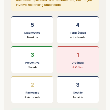
invisível no ranking simplificado.
5
4
Diagnóstico
Terapêutica
Ponto forte
Acima da média
3
1
Preventiva
Urgência
Na média
⚠ Crítico
2
3
Raciocínio
Gestão
Abaixo da média
Na média