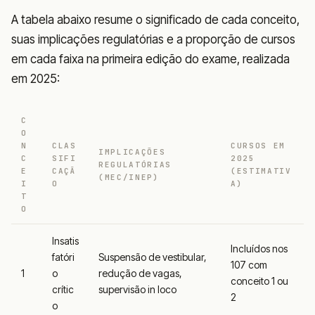
A tabela abaixo resume o significado de cada conceito,
suas implicações regulatórias e a proporção de cursos
em cada faixa na primeira edição do exame, realizada
em 2025:
C
O
N
CLAS
CURSOS EM
IMPLICAÇÕES
C
SIFI
2025
REGULATÓRIAS
E
CAÇÃ
(ESTIMATIV
(MEC/INEP)
I
O
A)
T
O
Insatis
Incluídos nos
fatóri
Suspensão de vestibular,
107 com
1
o
redução de vagas,
conceito 1 ou
crític
supervisão in loco
2
o