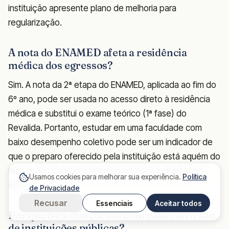
instituição apresente plano de melhoria para
regularização.
A nota do ENAMED afeta a residência
médica dos egressos?
Sim. A nota da 2ª etapa do ENAMED, aplicada ao fim do
6º ano, pode ser usada no acesso direto à residência
médica e substitui o exame teórico (1ª fase) do
Revalida. Portanto, estudar em uma faculdade com
baixo desempenho coletivo pode ser um indicador de
que o preparo oferecido pela instituição está aquém do
necessário para uma boa performance individual no
Usamos cookies para melhorar sua experiência.
Política
exame.
de Privacidade
Recusar
Essenciais
Aceitar todos
Por que 84% dos cursos com conceito 5 são
de instituições públicas?