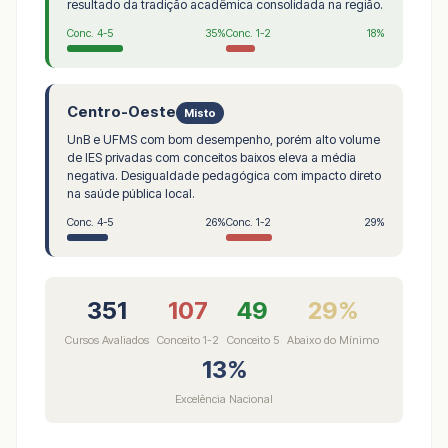
resultado da tradição acadêmica consolidada na região.
Conc. 4-5
35%
Conc. 1-2
18%
Centro-Oeste
Misto
UnB e UFMS com bom desempenho, porém alto volume
de IES privadas com conceitos baixos eleva a média
negativa. Desigualdade pedagógica com impacto direto
na saúde pública local.
Conc. 4-5
26%
Conc. 1-2
29%
351
107
49
29%
Cursos Avaliados
Conceito 1-2
Conceito 5
Abaixo do Mínimo
13%
Excelência Nacional