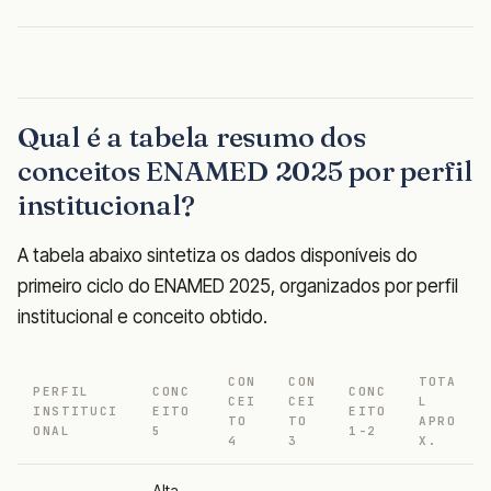
Qual é a tabela resumo dos
conceitos ENAMED 2025 por perfil
institucional?
A tabela abaixo sintetiza os dados disponíveis do
primeiro ciclo do ENAMED 2025, organizados por perfil
institucional e conceito obtido.
CON
CON
TOTA
PERFIL
CONC
CONC
CEI
CEI
L
INSTITUCI
EITO
EITO
TO
TO
APRO
ONAL
5
1-2
4
3
X.
Alta