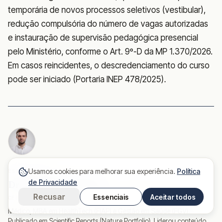
temporária de novos processos seletivos (vestibular),
redução compulsória do número de vagas autorizadas
e instauração de supervisão pedagógica presencial
pelo Ministério, conforme o Art. 9º-D da MP 1.370/2026.
Em casos reincidentes, o descredenciamento do curso
pode ser iniciado (Portaria INEP 478/2025).
Usamos cookies para melhorar sua experiência.
Política
ESCRITO POR
de Privacidade
Dr. Matheus Ferreira
Recusar
Essenciais
Aceitar todos
CEO E CO-FUNDADOR DO SPR MED · CRM-SP 206.304
Médico, MBA em HealthTech (FIAP) e Gestão em Saúde (FGV).
Publicado em Scientific Reports (Nature Portfolio). Liderou conteúdo