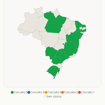
Conceito
5
Conceito
4
Conceito
3
Conceito
2
Conceito
1
Sem dados