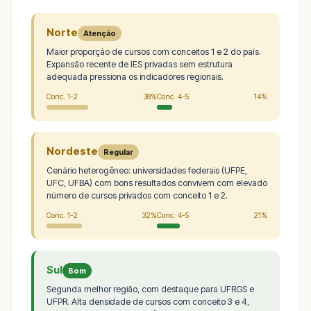
Norte
Atenção
Maior proporção de cursos com conceitos 1 e 2 do país.
Expansão recente de IES privadas sem estrutura
adequada pressiona os indicadores regionais.
Conc. 1-2
38%
Conc. 4-5
14%
Nordeste
Regular
Cenário heterogêneo: universidades federais (UFPE,
UFC, UFBA) com bons resultados convivem com elevado
número de cursos privados com conceito 1 e 2.
Conc. 1-2
32%
Conc. 4-5
21%
Sul
Bom
Segunda melhor região, com destaque para UFRGS e
UFPR. Alta densidade de cursos com conceito 3 e 4,