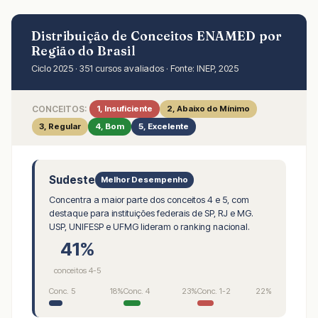
Distribuição de Conceitos ENAMED por
Região do Brasil
Ciclo 2025 · 351 cursos avaliados · Fonte: INEP, 2025
CONCEITOS:
1, Insuficiente
2, Abaixo do Mínimo
3, Regular
4, Bom
5, Excelente
Sudeste
Melhor Desempenho
Concentra a maior parte dos conceitos 4 e 5, com
destaque para instituições federais de SP, RJ e MG.
USP, UNIFESP e UFMG lideram o ranking nacional.
41%
conceitos 4-5
Conc. 5
18%
Conc. 4
23%
Conc. 1-2
22%