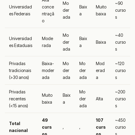
Mo
~90
Universidad
conce
Baix
Muito
der
curso
es Federais
ntraçã
a
baixa
ada
s
o
Mo
~40
Universidad
Mode
Baix
der
Baixa
curso
es Estaduais
rada
a
ada
s
Privadas
Baixa-
Mo
Mo
Mod
~120
tradicionais
moder
der
der
erad
curso
(>30 anos)
ada
ada
ada
a
s
Privadas
Mo
~200
Muito
Baix
recentes
der
Alta
curso
baixa
a
(<15 anos)
ada
s
49
107
~450
Total
curs
,
,
curs
curso
nacional
os
os
s