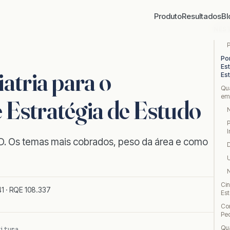
Produto
Resultados
Bl
NES
Po
Es
atria para o
Es
Qu
em
stratégia de Estudo
P
I
ED. Os temas mais cobrados, peso da área e como
D
U
N
Cin
1 · RQE 108.337
Es
Co
Ped
Qu
itura