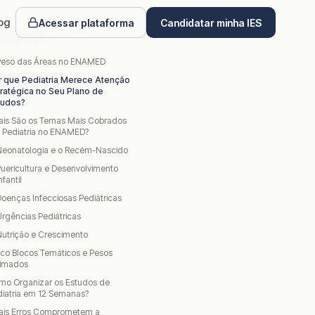
og
Acessar plataforma
Candidatar minha IES
TE ARTIGO
Peso das Áreas no ENAMED
r que Pediatria Merece Atenção
tratégica no Seu Plano de
tudos?
ais São os Temas Mais Cobrados
 Pediatria no ENAMED?
Neonatologia e o Recém-Nascido
uericultura e Desenvolvimento
nfantil
oenças Infecciosas Pediátricas
rgências Pediátricas
utrição e Crescimento
co Blocos Temáticos e Pesos
timados
mo Organizar os Estudos de
iatria em 12 Semanas?
ais Erros Comprometem a