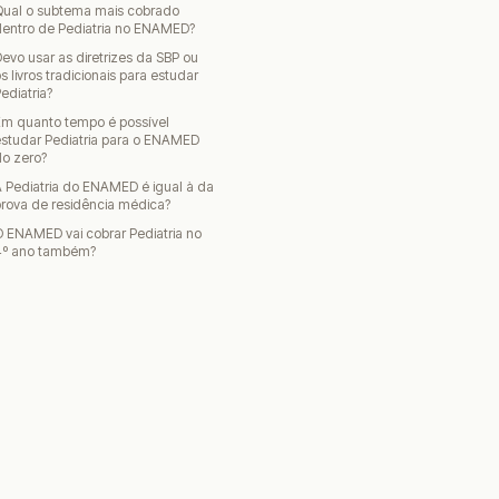
Qual o subtema mais cobrado
dentro de Pediatria no ENAMED?
evo usar as diretrizes da SBP ou
s livros tradicionais para estudar
ediatria?
Em quanto tempo é possível
studar Pediatria para o ENAMED
o zero?
 Pediatria do ENAMED é igual à da
rova de residência médica?
 ENAMED vai cobrar Pediatria no
4º ano também?