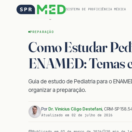
SISTEMA DE PROFICIÊNCIA MÉDICA
Home
Blog
PREPARAÇÃO
Como Estudar Pedi
ENAMED: Temas e E
Guia de estudo de Pediatria para o ENAM
organizar a preparação.
Por
Dr. Vinícius Côgo Destefani
,
CRM-SP 158.54
Atualizado em
02 de julho de 2026
Publicado em
03 de março de 2026
20
min de le