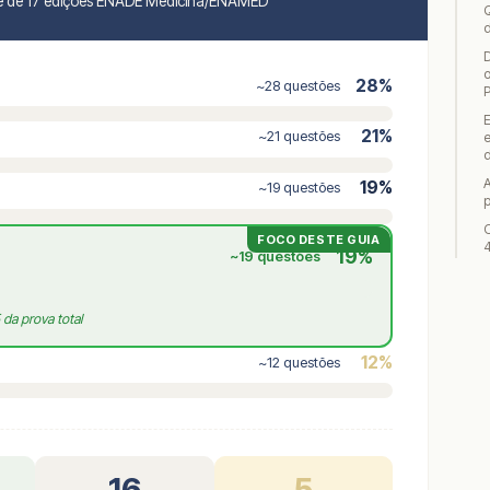
lise de 17 edições ENADE Medicina/ENAMED
D
o
28%
~28 questões
P
21%
~21 questões
e
d
A
19%
~19 questões
p
O
FOCO DESTE GUIA
19%
~19 questões
 da prova total
12%
~12 questões
16
5