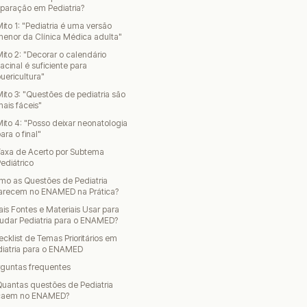
paração em Pediatria?
ito 1: "Pediatria é uma versão
enor da Clínica Médica adulta"
ito 2: "Decorar o calendário
acinal é suficiente para
uericultura"
ito 3: "Questões de pediatria são
ais fáceis"
ito 4: "Posso deixar neonatologia
ara o final"
Taxa de Acerto por Subtema
ediátrico
mo as Questões de Pediatria
arecem no ENAMED na Prática?
is Fontes e Materiais Usar para
udar Pediatria para o ENAMED?
cklist de Temas Prioritários em
diatria para o ENAMED
rguntas frequentes
uantas questões de Pediatria
caem no ENAMED?