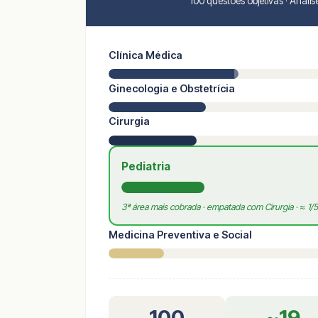
100 questões objetivas · Aná
Clínica Médica
Ginecologia e Obstetrícia
Cirurgia
Pediatria
3ª área mais cobrada · empatada com Cirurgia · ≈ 1/5
Medicina Preventiva e Social
100
~19