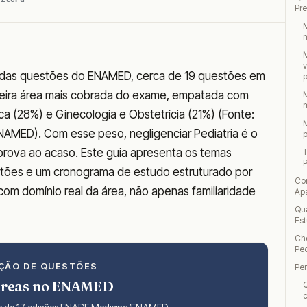
Pre
M
m
M
v
 das questões do ENAMED, cerca de 19 questões em
p
rceira área mais cobrada do exame, empatada com
M
m
ca (28%) e Ginecologia e Obstetrícia (21%) (Fonte:
M
NAMED). Com esse peso, negligenciar Pediatria é o
p
prova ao acaso. Este guia apresenta os temas
P
questões e um cronograma de estudo estruturado por
Co
m domínio real da área, não apenas familiaridade
Ap
Qua
Est
Che
Pe
IÇÃO DE QUESTÕES
Pe
Áreas no ENAMED
Q