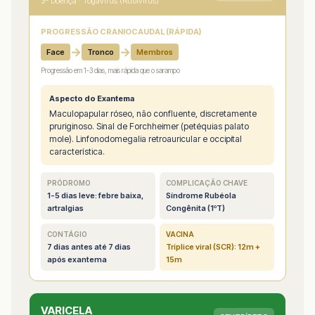
3ª Doença · Togavirus (Rubivirus)
PROGRESSÃO CRANIOCAUDAL (RÁPIDA)
→
→
Face
Tronco
Membros
Progressão em 1-3 dias, mais rápida que o sarampo
Aspecto do Exantema
Maculopapular róseo, não confluente, discretamente
pruriginoso. Sinal de Forchheimer (petéquias palato
mole). Linfonodomegalia retroauricular e occipital
característica.
PRÓDROMO
COMPLICAÇÃO CHAVE
1-5 dias leve: febre baixa,
Síndrome Rubéola
artralgias
Congênita (1ºT)
CONTÁGIO
VACINA
7 dias antes até 7 dias
Tríplice viral (SCR): 12m +
após exantema
15m
VARICELA