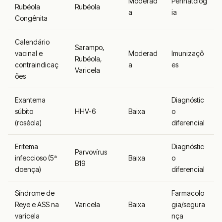
Moderad
Perinatolog
Rubéola
Rubéola
a
ia
Congênita
Calendário
Sarampo,
vacinal e
Moderad
Imunizaçõ
Rubéola,
contraindicaç
a
es
Varicela
ões
Exantema
Diagnóstic
súbito
HHV-6
Baixa
o
(roséola)
diferencial
Eritema
Diagnóstic
Parvovírus
infeccioso (5ª
Baixa
o
B19
doença)
diferencial
Síndrome de
Farmacolo
Reye e ASS na
Varicela
Baixa
gia/segura
varicela
nça