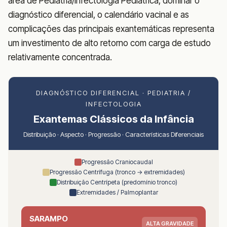
área de Pediatria/Infectologia Pediátrica, dominar o
diagnóstico diferencial, o calendário vacinal e as
complicações das principais exantemáticas representa
um investimento de alto retorno com carga de estudo
relativamente concentrada.
DIAGNÓSTICO DIFERENCIAL · PEDIATRIA /
INFECTOLOGIA
Exantemas Clássicos da Infância
Distribuição · Aspecto · Progressão · Características Diferenciais
Progressão Craniocaudal
Progressão Centrífuga (tronco → extremidades)
Distribuição Centrípeta (predomínio tronco)
Extremidades / Palmoplantar
SARAMPO
ALTA GRAVIDADE