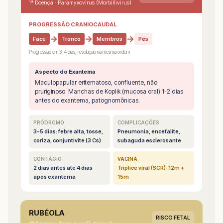
1ª Doença · Paramyxovirus (Morbillivirus)
PROGRESSÃO CRANIOCAUDAL
→
→
→
Face
Tronco
Membros
Pés
Progressão em 3-4 dias, resolução na mesma ordem
Aspecto do Exantema
Maculopapular eritematoso, confluente, não
pruriginoso. Manchas de Koplik (mucosa oral) 1-2 dias
antes do exantema, patognomônicas.
PRÓDROMO
COMPLICAÇÕES
3-5 dias: febre alta, tosse,
Pneumonia, encefalite,
coriza, conjuntivite (3 Cs)
subaguda esclerosante
CONTÁGIO
VACINA
2 dias antes até 4 dias
Tríplice viral (SCR): 12m +
após exantema
15m
RUBÉOLA
RISCO FETAL