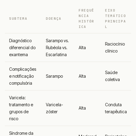
FREQUÊ
EIXO
NCIA
TEMÁTICO
SUBTEMA
DOENÇA
HISTÓR
PRINCIPA
ICA
L
Diagnóstico
Sarampo vs.
Raciocínio
diferencial do
Rubéola vs.
Alta
clínico
exantema
Escarlatina
Complicações
Saúde
e notificação
Sarampo
Alta
coletiva
compulsória
Varicela:
tratamento e
Varicela-
Conduta
Alta
grupos de
zóster
terapêutica
risco
Síndrome da