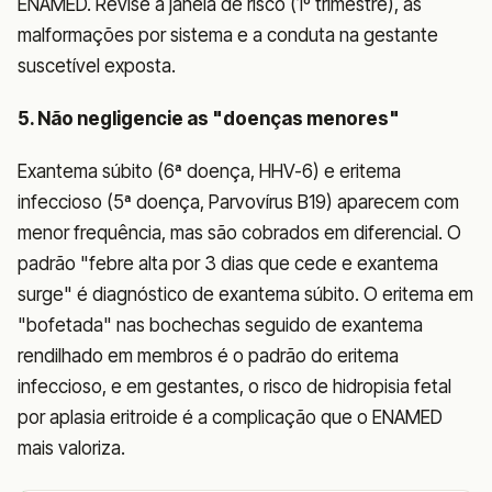
ENAMED. Revise a janela de risco (1º trimestre), as
malformações por sistema e a conduta na gestante
suscetível exposta.
5. Não negligencie as "doenças menores"
Exantema súbito (6ª doença, HHV-6) e eritema
infeccioso (5ª doença, Parvovírus B19) aparecem com
menor frequência, mas são cobrados em diferencial. O
padrão "febre alta por 3 dias que cede e exantema
surge" é diagnóstico de exantema súbito. O eritema em
"bofetada" nas bochechas seguido de exantema
rendilhado em membros é o padrão do eritema
infeccioso, e em gestantes, o risco de hidropisia fetal
por aplasia eritroide é a complicação que o ENAMED
mais valoriza.