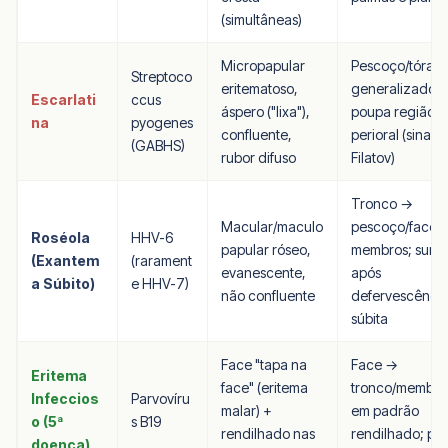
(simultâneas)
Micropapular
Pescoço/tórax
Streptoco
eritematoso,
generalizado;
Escarlati
ccus
áspero ("lixa"),
poupa região
na
pyogenes
confluente,
perioral (sinal 
(GABHS)
rubor difuso
Filatov)
Tronco →
Macular/maculo
pescoço/face 
Roséola
HHV-6
papular róseo,
membros; surg
(Exantem
(rarament
evanescente,
após
a Súbito)
e HHV-7)
não confluente
defervescênci
súbita
Face "tapa na
Face →
Eritema
face" (eritema
tronco/membro
Infeccios
Parvovíru
malar) +
em padrão
o (5ª
s B19
rendilhado nas
rendilhado; po
doença)