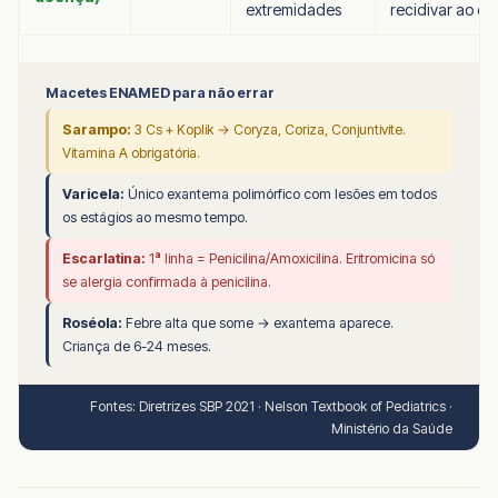
extremidades
recidivar ao ca
Macetes ENAMED para não errar
Sarampo:
3 Cs + Koplik → Coryza, Coriza, Conjuntivite.
Vitamina A obrigatória.
Varicela:
Único exantema polimórfico com lesões em todos
os estágios ao mesmo tempo.
Escarlatina:
1ª linha = Penicilina/Amoxicilina. Eritromicina só
se alergia confirmada à penicilina.
Roséola:
Febre alta que some → exantema aparece.
Criança de 6-24 meses.
Fontes: Diretrizes SBP 2021 · Nelson Textbook of Pediatrics ·
Ministério da Saúde