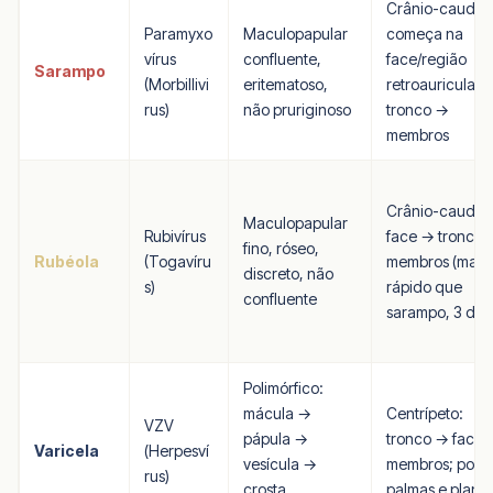
Crânio-caudal:
Paramyxo
Maculopapular
começa na
vírus
confluente,
face/região
Sarampo
(Morbillivi
eritematoso,
retroauricular 
rus)
não pruriginoso
tronco →
membros
Crânio-caudal:
Maculopapular
Rubivírus
face → tronco 
fino, róseo,
Rubéola
(Togavíru
membros (mais
discreto, não
s)
rápido que
confluente
sarampo, 3 dias
Polimórfico:
mácula →
Centrípeto:
VZV
pápula →
tronco → face 
Varicela
(Herpesví
vesícula →
membros; poup
rus)
crosta
palmas e planta