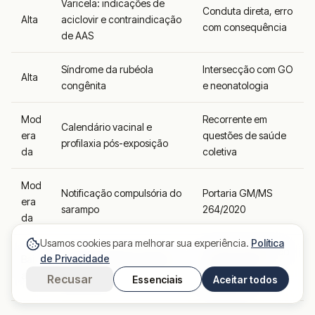
Varicela: indicações de
Conduta direta, erro
Alta
aciclovir e contraindicação
com consequência
de AAS
Síndrome da rubéola
Intersecção com GO
Alta
congênita
e neonatologia
Mod
Recorrente em
Calendário vacinal e
era
questões de saúde
profilaxia pós-exposição
da
coletiva
Mod
Notificação compulsória do
Portaria GM/MS
era
sarampo
264/2020
da
Usamos cookies para melhorar sua experiência.
Política
Padrão diagnóstico
de Privacidade
Baix
Exantema súbito e eritema
simples, baixa
a
infeccioso
Recusar
Essenciais
Aceitar todos
frequência