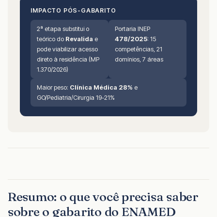
IMPACTO PÓS-GABARITO
2ª etapa substitui o
Portaria INEP
teórico do
Revalida
e
478/2025
: 15
pode viabilizar acesso
competências, 21
direto à residência (MP
domínios, 7 áreas
1.370/2026)
Maior peso:
Clínica Médica 28%
e
GO/Pediatria/Cirurgia 19-21%
Resumo: o que você precisa saber
sobre o gabarito do ENAMED