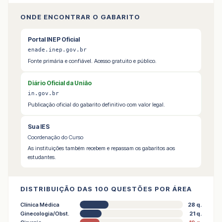
ONDE ENCONTRAR O GABARITO
Portal INEP Oficial
enade.inep.gov.br
Fonte primária e confiável. Acesso gratuito e público.
Diário Oficial da União
in.gov.br
Publicação oficial do gabarito definitivo com valor legal.
Sua IES
Coordenação do Curso
As instituições também recebem e repassam os gabari­tos aos
estudantes.
DISTRIBUIÇÃO DAS 100 QUESTÕES POR ÁREA
Clínica Médica
28 q.
Ginecologia/Obst.
21 q.