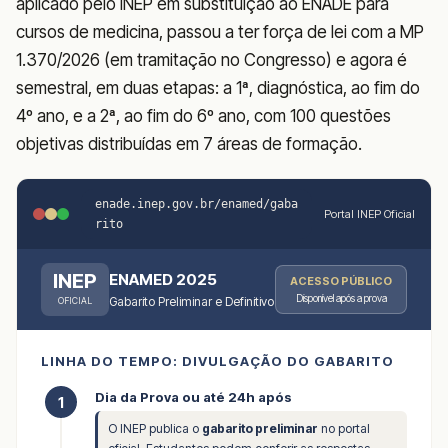
aplicado pelo INEP em substituição ao ENADE para
cursos de medicina, passou a ter força de lei com a MP
1.370/2026 (em tramitação no Congresso) e agora é
semestral, em duas etapas: a 1ª, diagnóstica, ao fim do
4º ano, e a 2ª, ao fim do 6º ano, com 100 questões
objetivas distribuídas em 7 áreas de formação.
enade.inep.gov.br/enamed/gaba
Portal INEP Oficial
rito
INEP
ENAMED 2025
ACESSO PÚBLICO
Disponível após a prova
Gabarito Preliminar e Definitivo
OFICIAL
LINHA DO TEMPO: DIVULGAÇÃO DO GABARITO
Dia da Prova ou até 24h após
1
O INEP publica o
gabarito preliminar
no portal