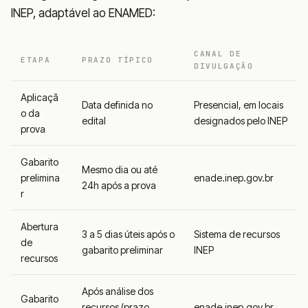
INEP, adaptável ao ENAMED:
CANAL DE
ETAPA
PRAZO TÍPICO
DIVULGAÇÃO
Aplicaçã
Data definida no
Presencial, em locais
o da
edital
designados pelo INEP
prova
Gabarito
Mesmo dia ou até
prelimina
enade.inep.gov.br
24h após a prova
r
Abertura
3 a 5 dias úteis após o
Sistema de recursos
de
gabarito preliminar
INEP
recursos
Após análise dos
Gabarito
recursos (prazo
enade.inep.gov.br