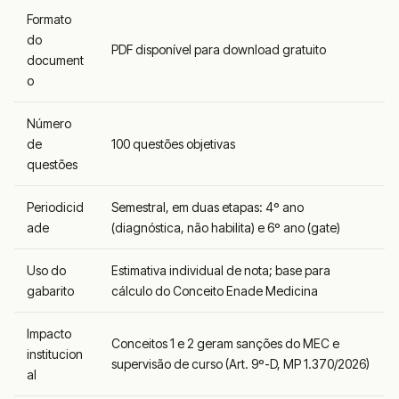
Formato
do
PDF disponível para download gratuito
document
o
Número
de
100 questões objetivas
questões
Periodicid
Semestral, em duas etapas: 4º ano
ade
(diagnóstica, não habilita) e 6º ano (gate)
Uso do
Estimativa individual de nota; base para
gabarito
cálculo do Conceito Enade Medicina
Impacto
Conceitos 1 e 2 geram sanções do MEC e
institucion
supervisão de curso (Art. 9º-D, MP 1.370/2026)
al