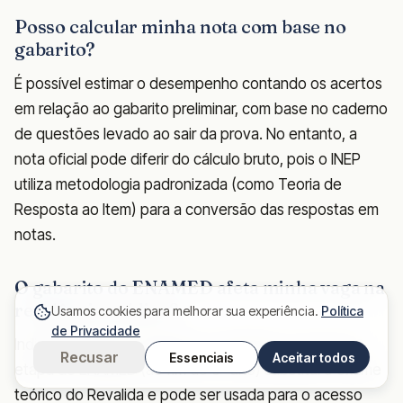
Posso calcular minha nota com base no
gabarito?
É possível estimar o desempenho contando os acertos
em relação ao gabarito preliminar, com base no caderno
de questões levado ao sair da prova. No entanto, a
nota oficial pode diferir do cálculo bruto, pois o INEP
utiliza metodologia padronizada (como Teoria de
Resposta ao Item) para a conversão das respostas em
notas.
O gabarito do ENAMED afeta minha vaga na
residência médica?
Usamos cookies para melhorar sua experiência.
Política
de Privacidade
Indiretamente, sim. Pela MP 1.370/2026, a nota da 2ª
Recusar
Essenciais
Aceitar todos
etapa do ENAMED (ao fim do 6º ano) substitui o exame
teórico do Revalida e pode ser usada para o acesso