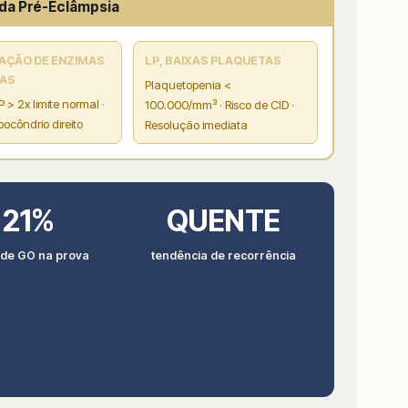
da Pré-Eclâmpsia
VAÇÃO DE ENZIMAS
LP, BAIXAS PLAQUETAS
CAS
Plaquetopenia <
 > 2x limite normal ·
100.000/mm³ · Risco de CID ·
pocôndrio direito
Resolução imediata
21%
QUENTE
 de GO na prova
tendência de recorrência