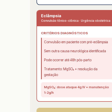
Eclâmpsia
Convulsão tônico-clônica · Urgência obstétrica
CRITÉRIOS DIAGNÓSTICOS
Convulsão em paciente com pré-eclâmpsia
Sem outra causa neurológica identificada
Pode ocorrer até 48h pós-parto
Tratamento: MgSO₄ + resolução da
gestação
MgSO₄: dose ataque 4g IV + manutenção
1-2g/h