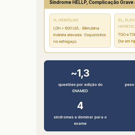
Síndrome HELLP, Complicação Grave 
H, HEMÓLISE
EL, ELE
HEPÁTI
LDH > 600 UI/L · Bilirrubina
TGO e TGP
indireta elevada · Esquizócitos
Dor em hi
no esfregaço
~1,3
questões por edição do
peso
ENAMED
4
síndromes a dominar para o
exame