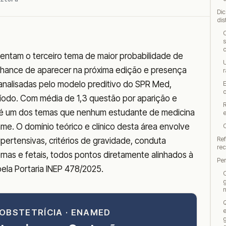
Dic
dis
C
s
c
sentam o terceiro tema de maior probabilidade de
U
hance de aparecer na próxima edição e presença
r
 analisadas pelo modelo preditivo do SPR Med,
E
c
íodo. Com média de 1,3 questão por aparição e
R
 é um dos temas que nenhum estudante de medicina
me. O domínio teórico e clínico desta área envolve
Ref
ipertensivas, critérios de gravidade, conduta
re
nas e fetais, todos pontos diretamente alinhados à
Pe
ela Portaria INEP 478/2025.
O
g
Q
e
OBSTETRÍCIA · ENAMED