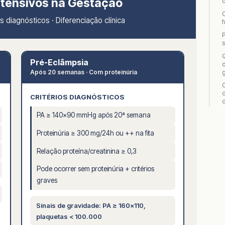
rtensivos na Gestação
O
s diagnósticos · Diferenciação clínica
P
Q
Pré-Eclâmpsia
Após 20 semanas · Com proteinúria
d
CRITÉRIOS DIAGNÓSTICOS
d
PA ≥ 140×90 mmHg após 20ª semana
Proteinúria ≥ 300 mg/24h ou ++ na fita
Relação proteína/creatinina ≥ 0,3
Pode ocorrer sem proteinúria + critérios
graves
Sinais de gravidade: PA ≥ 160×110,
plaquetas < 100.000