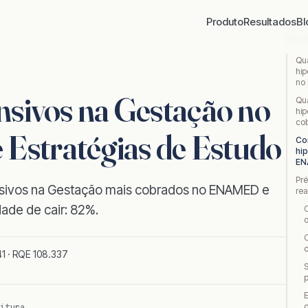
Produto
Resultados
Bl
NES
Qua
hip
no
nsivos na Gestação no
Qua
hip
co
stratégias de Estudo
Co
hi
EN
Pr
nsivos na Gestação mais cobrados no ENAMED e
re
ade de cair: 82%.
O
o
C
c
1 · RQE 108.337
p
E
itura