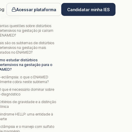
og
Acessar plataforma
Candidatar minha IES
TE ARTIGO
ntas questões sobre distúrbios
ertensivos na gestação já caíram
 ENAMED?
is são os subtemas de distúrbios
ertensivos na gestação mais
brados no ENAMED?
mo estudar distúrbios
pertensivos na gestação para o
AMED?
é-eclâmpsia: o que o ENAMED
almente cobra neste subtema?
 que é necessário dominar sobre
 diagnóstico
ritérios de gravidade e a distinção
línica
Síndrome HELLP: uma entidade à
arte
clâmpsia e o manejo com sulfato
de magnésio