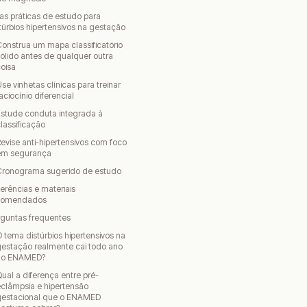
as práticas de estudo para
túrbios hipertensivos na gestação
onstrua um mapa classificatório
ólido antes de qualquer outra
oisa
se vinhetas clínicas para treinar
aciocínio diferencial
stude conduta integrada à
lassificação
evise anti-hipertensivos com foco
em segurança
Cronograma sugerido de estudo
erências e materiais
comendados
rguntas frequentes
 tema distúrbios hipertensivos na
estação realmente cai todo ano
no ENAMED?
ual a diferença entre pré-
clâmpsia e hipertensão
gestacional que o ENAMED