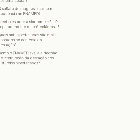
costuma cobrar?
 sulfato de magnésio cai com
frequência no ENAMED?
reciso estudar a síndrome HELLP
separadamente da pré-eclâmpsia?
uais anti-hipertensivos são mais
cobrados no contexto da
gestação?
Como o ENAMED avalia a decisão
e interrupção da gestação nos
istúrbios hipertensivos?