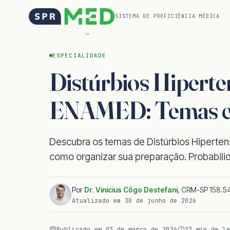
SISTEMA DE PROFICIÊNCIA MÉDICA
Home
Blog
ESPECIALIDADE
Distúrbios Hiperte
ENAMED: Temas e E
Descubra os temas de Distúrbios Hiperte
como organizar sua preparação. Probabilid
Por
Dr. Vinícius Côgo Destefani
,
CRM-SP 158.54
Atualizado em
30 de junho de 2026
Publicado em
03 de março de 2026
23
min de le