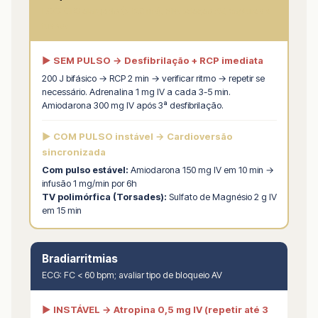
ECG: QRS alargado (> 120 ms), dissociação AV, capturas e
fusões
▶ SEM PULSO → Desfibrilação + RCP imediata
200 J bifásico → RCP 2 min → verificar ritmo → repetir se
necessário. Adrenalina 1 mg IV a cada 3-5 min.
Amiodarona 300 mg IV após 3ª desfibrilação.
▶ COM PULSO instável → Cardioversão
sincronizada
Com pulso estável:
Amiodarona 150 mg IV em 10 min →
infusão 1 mg/min por 6h
TV polimórfica (Torsades):
Sulfato de Magnésio 2 g IV
em 15 min
Bradiarritmias
ECG: FC < 60 bpm; avaliar tipo de bloqueio AV
▶ INSTÁVEL → Atropina 0,5 mg IV (repetir até 3