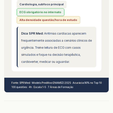
Cardiologia, subfoco principal
ECG obrigatório no internato
Alta densidade questão/hora de estudo
Dica SPR Med:
Arritmias cardíacas aparecem
frequentemente associadas a cenários clínicos de
urgência. Treine leitura de ECG com casos
simulados e foque na decisão terapêutica,
cardioverter, medicar ou aguardar.
Fonte: SPR Med · Modelo Preditivo ENAMED 2025 · Acurácia 90% no Top 10
100 questões · 4h · Escala 1-5 · 7 Áreas de Formação