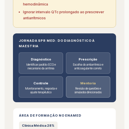
hemodinâmica
Ignorar intervalo QTc prolongado ao prescrever
antiarrítmicos
JORNADA SPR MED: DO DIAGNÓSTICO À
MAESTRIA
Diagnóstico
Prescrição
Identificar padrão ECG e
Escolha do antiarrítmico e
mecanismo da arritmia
anticoagulante correto
Controle
Mentoria
Monitoramento, resposta e
Revisão de questões e
ajuste terapêutico
simulados direcionados
ÁREA DE FORMAÇÃO NO ENAMED
Clínica Médica 28%