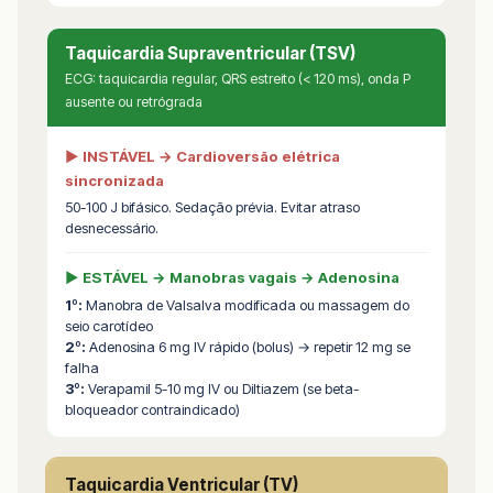
Taquicardia Supraventricular (TSV)
ECG: taquicardia regular, QRS estreito (< 120 ms), onda P
ausente ou retrógrada
▶ INSTÁVEL → Cardioversão elétrica
sincronizada
50-100 J bifásico. Sedação prévia. Evitar atraso
desnecessário.
▶ ESTÁVEL → Manobras vagais → Adenosina
1º:
Manobra de Valsalva modificada ou massagem do
seio carotídeo
2º:
Adenosina 6 mg IV rápido (bolus) → repetir 12 mg se
falha
3º:
Verapamil 5-10 mg IV ou Diltiazem (se beta-
bloqueador contraindicado)
Taquicardia Ventricular (TV)