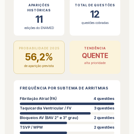
APARIÇÕES
TOTAL DE QUESTÕES
12
HISTÓRICAS
11
questões cobradas
edições do ENAMED
PROBABILIDADE 2025
TENDÊNCIA
56,2%
QUENTE
alta prioridade
de aparição prevista
FREQUÊNCIA POR SUBTEMA DE ARRITMIAS
Fibrilação Atrial (FA)
4 questões
Taquicardia Ventricular / FV
3 questões
Bloqueios AV (BAV 2º e 3º grau)
2 questões
TSVP / WPW
2 questões