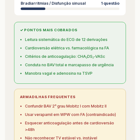
Bradiarritmias / Disfunção sinusal
1 questão
✓ PONTOS MAIS COBRADOS
Leitura sistemática do ECG de 12 derivações
Cardioversão elétrica vs. farmacológica na FA
Critérios de anticoagulação: CHA₂DS₂-VASc
Conduta no BAV total e marcapasso de urgência
Manobra vagal e adenosina na TSVP
ARMADILHAS FREQUENTES
Confundir BAV 2º grau Mobitz I com Mobitz II
Usar verapamil em WPW com FA (contraindicado)
Esquecer anticoagulação antes de cardioversão
>48h
Não reconhecer TV estável vs. instável