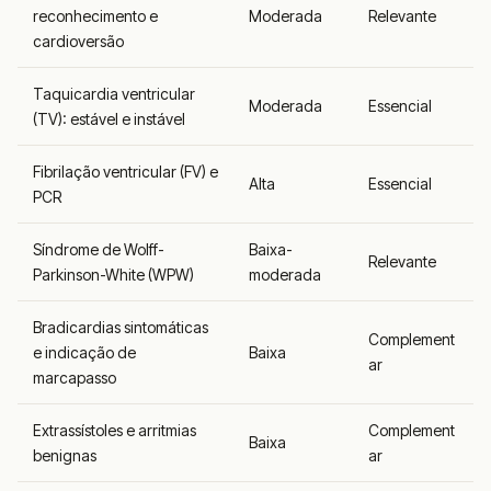
reconhecimento e
Moderada
Relevante
cardioversão
Taquicardia ventricular
Moderada
Essencial
(TV): estável e instável
Fibrilação ventricular (FV) e
Alta
Essencial
PCR
Síndrome de Wolff-
Baixa-
Relevante
Parkinson-White (WPW)
moderada
Bradicardias sintomáticas
Complement
e indicação de
Baixa
ar
marcapasso
Extrassístoles e arritmias
Complement
Baixa
benignas
ar