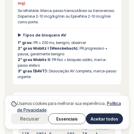
mg)
Se refratária: Marca-passo transcutâneo ou transvenoso.
Dopamina 2-10 mcg/kg/min ou Epinefrina 2-10 mcg/min
como ponte.
▶ Tipos de bloqueio AV
1º grau:
PR > 200 ms, benigno, observar
2º grau Mobitz I (Wenckebach):
PR progressivo +
pausa, geralmente benigno
2º grau Mobitz II:
PR fixo + bloqueio súbito, marca-
passo eletivo
3º grau (BAVT):
Dissociação AV completa, marca-passo
urgente
Resumo, ECG: Padrões que caem no
Usamos cookies para melhorar sua experiência.
Política
ENAMED
de Privacidade
Recusar
Essenciais
Aceitar todos
ARR
RI
CONDUT
ITM
ONDA P
QRS
TM
A