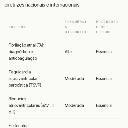
diretrizes nacionais e internacionais.
FREQUÊNCI
PRIORIDAD
SUBTEMA
A
E DE
HISTÓRICA
ESTUDO
Fibrilação atrial (FA):
diagnóstico e
Alta
Essencial
anticoagulação
Taquicardia
supraventricular
Moderada
Essencial
paroxística (TSVP)
Bloqueios
atrioventriculares (BAV I, II
Moderada
Essencial
e III)
Flutter atrial: