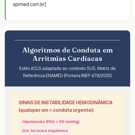
sprmed.com.br]
Algoritmos de Conduta em
Arritmias Cardíacas
Estilo ACLS adaptado ao contexto SUS, Matriz de
Referência ENAMED (Portaria INEP 478/2025)
SINAIS DE INSTABILIDADE HEMODINÂMICA
(qualquer um = conduta urgente):
Hipotensão (PAS < 90 mmHg)
Dor torácica isquêmica