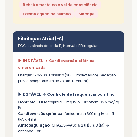
Rebaixamento do nível de consciência
Edema agudo de pulmão
Síncope
Fibrilação Atrial (FA)
ECG: ausência de onda P, intervalo RR irregular
▶ INSTÁVEL → Cardioversão elétrica
sincronizada
Energia: 120-200 J bifásico (200 J monofásico). Sedação
prévia obrigatória (midazolam + fentanil).
▶ ESTÁVEL → Controle de frequência ou ritmo
Controle FC:
Metoprolol 5 mg IV ou Diltiazem 0,25 mg/kg
IV
Cardioversão química:
Amiodarona 300 mg IV em 1h
(FA < 48h)
Anticoagulação:
CHA₂DS₂-VASc ≥ 2 (H) / ≥ 3 (M) →
anticoagular