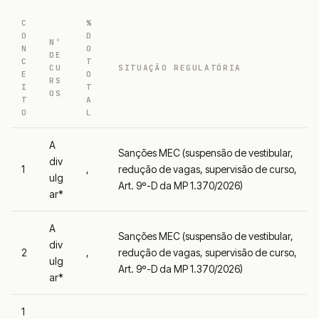
C
%
O
D
Nº
N
O
DE
C
T
CU
SITUAÇÃO REGULATÓRIA
E
O
RS
I
T
OS
T
A
O
L
A
Sanções MEC (suspensão de vestibular,
div
1
,
redução de vagas, supervisão de curso,
ulg
Art. 9º-D da MP 1.370/2026)
ar*
A
Sanções MEC (suspensão de vestibular,
div
2
,
redução de vagas, supervisão de curso,
ulg
Art. 9º-D da MP 1.370/2026)
ar*
1