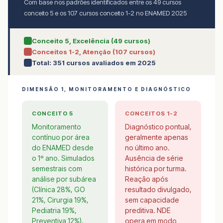
Com base nos padrões identificados entre os 49 cursos
conceito 5 e os 107 cursos conceito 1-2 no ENAMED 2025
Conceito 5, Excelência (49 cursos)
Conceitos 1-2, Atenção (107 cursos)
Total: 351 cursos avaliados em 2025
DIMENSÃO 1, MONITORAMENTO E DIAGNÓSTICO
CONCEITO 5
CONCEITOS 1-2
Monitoramento
Diagnóstico pontual,
contínuo por área
geralmente apenas
do ENAMED desde
no último ano.
o 1º ano. Simulados
Ausência de série
semestrais com
histórica por turma.
análise por subárea
Reação após
(Clínica 28%, GO
resultado divulgado,
21%, Cirurgia 19%,
sem capacidade
Pediatria 19%,
preditiva. NDE
Preventiva 12%).
opera em modo