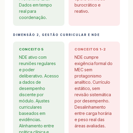
Dados em tempo
burocrático e
real para
reativo.
coordenação.
DIMENSÃO 2, GESTÃO CURRICULAR E NDE
CONCEITO 5
CONCEITOS 1-2
NDE ativo com
NDE cumpre
reuniões regulares
exigência formal do
e poder
MEC sem
deliberativo. Acesso
protagonismo
a dados de
analítico. Currículo
desempenho
estático, sem
discente por
revisão sistemática
módulo. Ajustes
por desempenho.
curriculares
Desalinhamento
baseados em
entre carga horária
evidências.
e peso real das
Alinhamento entre
áreas avaliadas.
prática clínica e