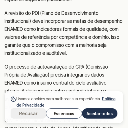
A revisão do PDI (Plano de Desenvolvimento
Institucional) deve incorporar as metas de desempenho
ENAMED como indicadores formais de qualidade, com
valores de referência por competência e domínio. Isso
garante que o compromisso com a melhoria seja
institucionalizado e auditável.
O processo de autoavaliação do CPA (Comissão
Própria de Avaliação) precisa integrar os dados
ENAMED como insumo central do ciclo avaliativo
interno. A desconexão entre avaliação interna e
avaliação externa ainda é uma lacuna comum em IES
Usamos cookies para melhorar sua experiência.
Política
de Privacidade
privadas.
Recusar
Essenciais
Aceitar todos
O NDE deve iniciar imediatamente o mapeamento