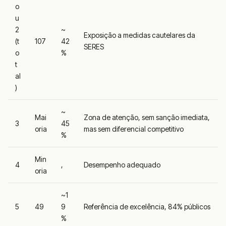
o
u
2
~
Exposição a medidas cautelares da
(t
107
42
SERES
o
%
t
al
)
~
Mai
Zona de atenção, sem sanção imediata,
3
45
oria
mas sem diferencial competitivo
%
Min
4
,
Desempenho adequado
oria
~1
5
49
9
Referência de excelência, 84% públicos
%