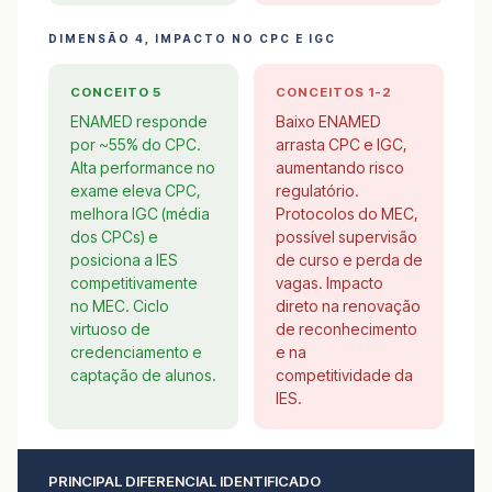
DIMENSÃO 4, IMPACTO NO CPC E IGC
CONCEITO 5
CONCEITOS 1-2
ENAMED responde
Baixo ENAMED
por ~55% do CPC.
arrasta CPC e IGC,
Alta performance no
aumentando risco
exame eleva CPC,
regulatório.
melhora IGC (média
Protocolos do MEC,
dos CPCs) e
possível supervisão
posiciona a IES
de curso e perda de
competitivamente
vagas. Impacto
no MEC. Ciclo
direto na renovação
virtuoso de
de reconhecimento
credenciamento e
e na
captação de alunos.
competitividade da
IES.
PRINCIPAL DIFERENCIAL IDENTIFICADO