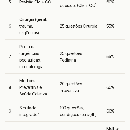
5
Revisão CM + GO
60%
questões (CM + GO)
Cirurgia (geral,
6
trauma,
25 questões Cirurgia
55%
urgências)
Pediatria
(urgências
25 questões
7
55%
pediátricas,
Pediatria
neonatologia)
Medicina
20 questões
8
Preventiva e
60%
Preventiva
Saúde Coletiva
Simulado
100 questões,
9
60%
integrado 1
condições reais (4h)
Melhor