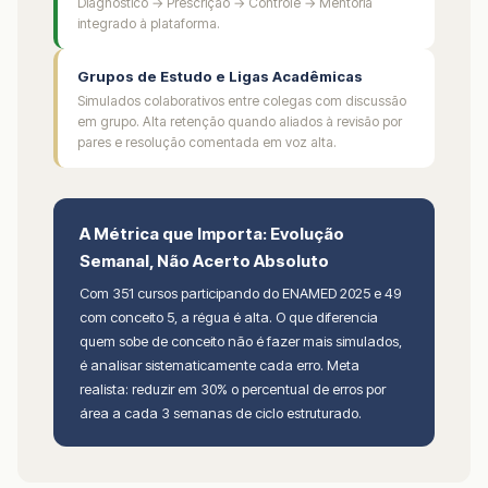
Diagnóstico → Prescrição → Controle → Mentoria
integrado à plataforma.
Grupos de Estudo e Ligas Acadêmicas
Simulados colaborativos entre colegas com discussão
em grupo. Alta retenção quando aliados à revisão por
pares e resolução comentada em voz alta.
A Métrica que Importa: Evolução
Semanal, Não Acerto Absoluto
Com 351 cursos participando do ENAMED 2025 e 49
com conceito 5, a régua é alta. O que diferencia
quem sobe de conceito não é fazer mais simulados,
é analisar sistematicamente cada erro. Meta
realista: reduzir em 30% o percentual de erros por
área a cada 3 semanas de ciclo estruturado.