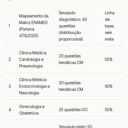
Simulado
Linha
Mapeamento da
diagnóstico: 40
de
Matriz ENAMED
1
questões
base,
(Portaria
(distribuição
sem
478/2025)
proporcional)
meta
Clínica Médica:
20 questões
2
Cardiologia e
55%
temáticas CM
Pneumologia
Clínica Médica:
20 questões
3
Endocrinologia e
60%
temáticas CM
Neurologia
Ginecologia e
4
25 questões GO
55%
Obstetrícia
Simulado misto: 50