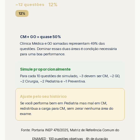
12%
~12 questões
12%
CM + GO = quase 50%
Clínica Médica e GO somadas representam 49% das
questões. Dominar essas duas áreas é condição necessária
para uma boa performance.
Simule proporcionalmente
Para cada 10 questões de simulado, ~3 devem ser CM, ~2 GO,
~2 Cirurgia, ~2 Pediatria e ~1 Preventiva.
Ajuste pelo seu histórico
Se você performa bem em Pediatria mas mal em CM,
redistribua a carga para CM, sem zerar nenhuma área do
exame.
Fonte: Portaria INEP 478/2025, Matriz de Referência Comum do
ENAMED · 100 questões objetivas · 4h de duração