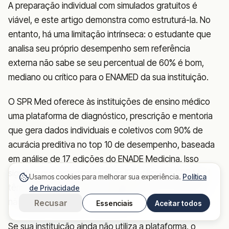
A preparação individual com simulados gratuitos é
viável, e este artigo demonstra como estruturá-la. No
entanto, há uma limitação intrínseca: o estudante que
analisa seu próprio desempenho sem referência
externa não sabe se seu percentual de 60% é bom,
mediano ou crítico para o ENAMED da sua instituição.
O SPR Med oferece às instituições de ensino médico
uma plataforma de diagnóstico, prescrição e mentoria
que gera dados individuais e coletivos com 90% de
acurácia preditiva no top 10 de desempenho, baseada
em análise de 17 edições do ENADE Medicina. Isso
significa que estudantes cujas IES utilizam o SPR Med
Usamos cookies para melhorar sua experiência.
Política
têm acesso a prescrição pedagógica personalizada,
de Privacidade
não apenas diagnóstico genérico.
Recusar
Essenciais
Aceitar todos
Se sua instituição ainda não utiliza a plataforma, o