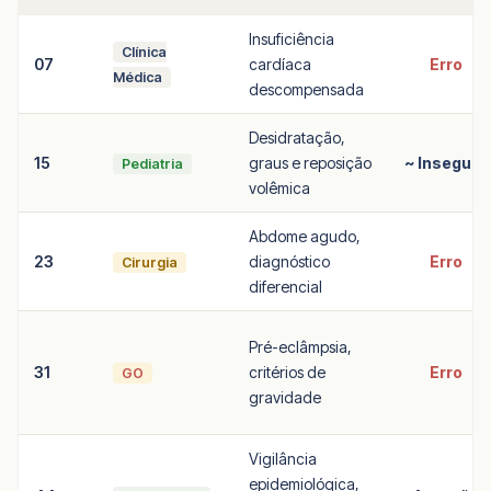
Insuficiência
Clínica
07
cardíaca
Erro
Médica
descompensada
Desidratação,
15
graus e reposição
~ Inseguro
Pediatria
volêmica
Abdome agudo,
23
diagnóstico
Erro
Cirurgia
diferencial
Pré-eclâmpsia,
31
critérios de
Erro
GO
gravidade
Vigilância
epidemiológica,