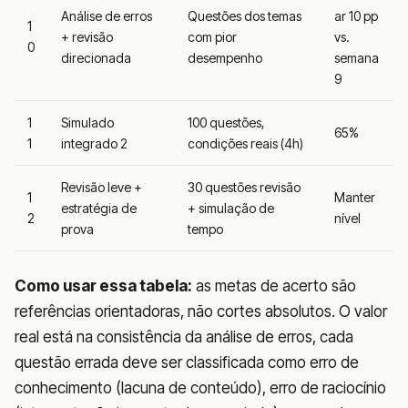
Análise de erros
Questões dos temas
ar 10 pp
1
+ revisão
com pior
vs.
0
direcionada
desempenho
semana
9
1
Simulado
100 questões,
65%
1
integrado 2
condições reais (4h)
Revisão leve +
30 questões revisão
1
Manter
estratégia de
+ simulação de
2
nível
prova
tempo
Como usar essa tabela:
as metas de acerto são
referências orientadoras, não cortes absolutos. O valor
real está na consistência da análise de erros, cada
questão errada deve ser classificada como erro de
conhecimento (lacuna de conteúdo), erro de raciocínio