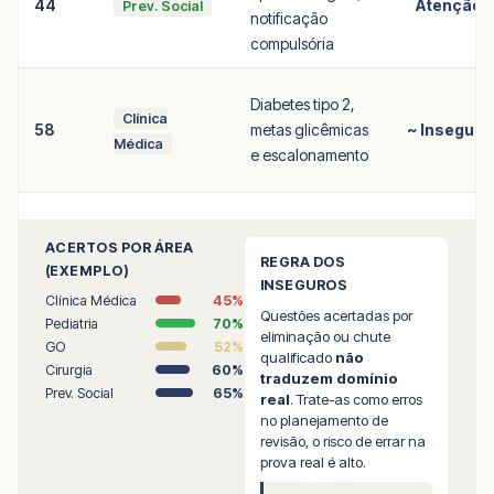
44
Atenção
Prev. Social
notificação
compulsória
Diabetes tipo 2,
Clínica
58
metas glicêmicas
~ Inseguro
Médica
e escalonamento
ACERTOS POR ÁREA
REGRA DOS
(EXEMPLO)
INSEGUROS
Clínica Médica
45%
Questões acertadas por
Pediatria
70%
eliminação ou chute
GO
52%
qualificado
não
Cirurgia
60%
traduzem domínio
Prev. Social
65%
real
. Trate-as como erros
no planejamento de
revisão, o risco de errar na
prova real é alto.