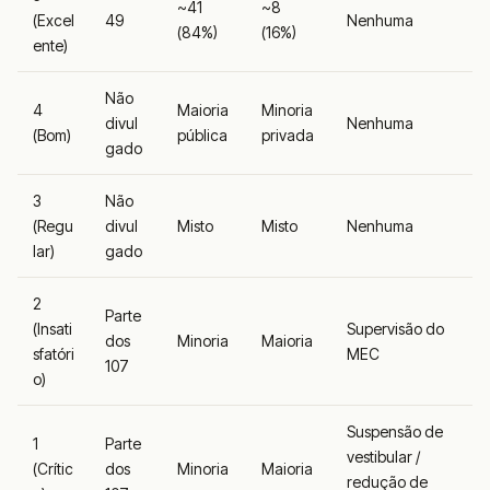
~41
~8
(Excel
49
Nenhuma
(84%)
(16%)
ente)
Não
4
Maioria
Minoria
divul
Nenhuma
(Bom)
pública
privada
gado
3
Não
(Regu
divul
Misto
Misto
Nenhuma
lar)
gado
2
Parte
(Insati
Supervisão do
dos
Minoria
Maioria
sfatóri
MEC
107
o)
Suspensão de
1
Parte
vestibular /
(Crític
dos
Minoria
Maioria
redução de