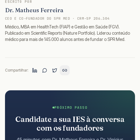
ESCRITO POR
Dr. Matheus Ferreira
CEO E CO-FUNDADOR DO SPR MED · CRM-SP 206.304
Médico, MBA em HealthTech (FIAP) e Gestão em Saúde (FGV).
Publicado em Scientific Reports (Nature Portfolio). Liderou conteúdo
médico para mais de 145.000 alunos antes de fundar o SPR Med.
Compartilhar:
PRÓXIMO PASSO
Candidate a sua IES à conversa
com os fundadores
45 minutos com Dr. Matheus Ferreira e Dr. Vinícius