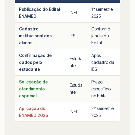
Publicação do Edital
1º semestre
INEP
ENAMED
2025
Cadastro
Conforme
institucional dos
IES
janela do
alunos
Edital
Confirmação de
Após
Estuda
dados pelo
cadastro da
nte
estudante
IES
Solicitação de
Prazo
Estuda
atendimento
específico
nte
especial
no Edital
Aplicação do
2º semestre
INEP
ENAMED 2025
2025