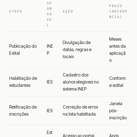
SP
PRAZO
ON
ETAPA
AÇÃO
(REFERÊ
SÁ
NCIA)
VE
L
Meses
Divulgação de
Publicação do
INE
antes da
datas, regras e
Edital
P
aplicaçã
locais
o
Cadastro dos
Habilitação de
Conform
IES
alunos elegíveis no
estudantes
e edital
sistema INEP
Janela
Retificação de
Correção de erros
IES
pós-
inscrições
na lista habilitada
inscrição
Est
Acesso ao portal,
Após