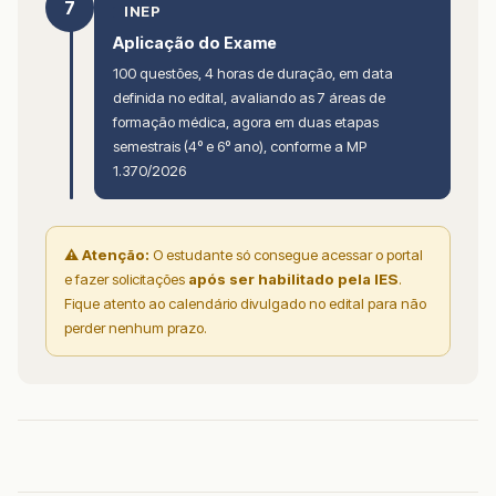
7
INEP
Aplicação do Exame
100 questões, 4 horas de duração, em data
definida no edital, avaliando as 7 áreas de
formação médica, agora em duas etapas
semestrais (4º e 6º ano), conforme a MP
1.370/2026
⚠ Atenção:
O estudante só consegue acessar o portal
e fazer solicitações
após ser habilitado pela IES
.
Fique atento ao calendário divulgado no edital para não
perder nenhum prazo.