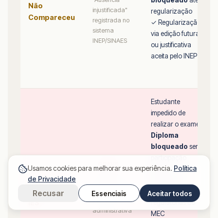
Não
injustificada"
regularização
Compareceu
registrada no
✓ Regularização
sistema
via edição futura
INEP/SINAES
ou justificativa
aceita pelo INEP
Estudante
impedido de
realizar o exame
Diploma
bloqueado
sem
participação
GRAVE
Usamos cookies para melhorar sua experiência.
Política
futura
de Privacidade
Não Inscrito
IES sujeita a
Ausência de
registro no INEP
por Erro da
sanções
Recusar
Essenciais
Aceitar todos
por falha
IES
regulatórias do
administrativa
MEC