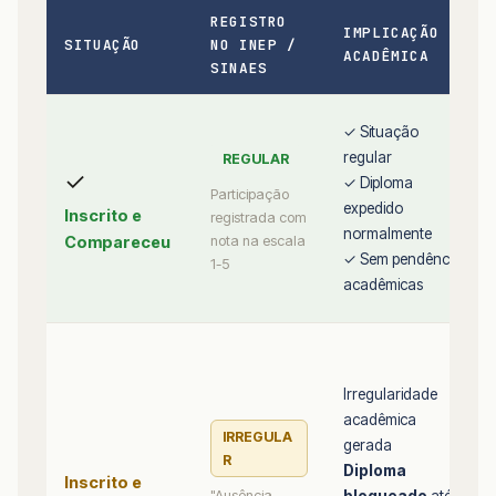
REGISTRO
IMPLICAÇÃO
SITUAÇÃO
NO INEP /
ACADÊMICA
SINAES
✓ Situação
regular
REGULAR
✓
✓ Diploma
Participação
expedido
Inscrito e
registrada com
normalmente
Compareceu
nota na escala
✓ Sem pendências
1-5
acadêmicas
Irregularidade
acadêmica
IRREGULA
gerada
R
Diploma
Inscrito e
bloqueado
até
"Ausência