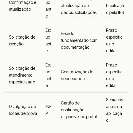
Confirmação e
ud
atualização de
habilitaçã
atualização
ant
dados, solicitações
o pela IES
e
Est
Prazo
Pedido
Solicitação de
ud
específic
fundamentado com
isenção
ant
o no
documentação
e
edital
Est
Prazo
Solicitação de
ud
Comprovação de
específic
atendimento
ant
necessidade
o no
especializado
e
edital
Semanas
Cartão de
Divulgação de
INE
antes da
confirmação
locais de prova
P
aplicaçã
disponível no portal
o