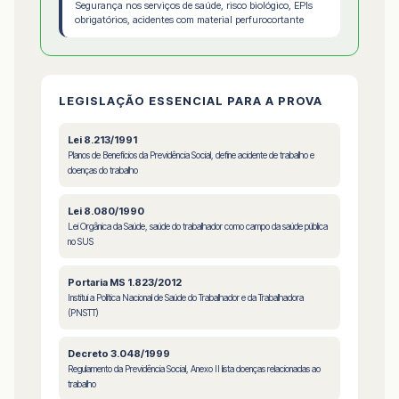
Segurança nos serviços de saúde, risco biológico, EPIs
obrigatórios, acidentes com material perfurocortante
LEGISLAÇÃO ESSENCIAL PARA A PROVA
Lei 8.213/1991
Planos de Benefícios da Previdência Social, define acidente de trabalho e
doenças do trabalho
Lei 8.080/1990
Lei Orgânica da Saúde, saúde do trabalhador como campo da saúde pública
no SUS
Portaria MS 1.823/2012
Institui a Política Nacional de Saúde do Trabalhador e da Trabalhadora
(PNSTT)
Decreto 3.048/1999
Regulamento da Previdência Social, Anexo II lista doenças relacionadas ao
trabalho