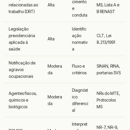
cimento
relacionadas ao
Alta
MS, Lista A e
e
trabalho (DRT)
B RENAST
conduta
Legislação
Identific
previdenciária
ação
CLT, Lei
Alta
aplicada à
normativ
8.213/1991
saúde
a
Notificação de
Modera
Fluxo e
SINAN, RINA,
agravos
da
critérios
portarias SVS
ocupacionais
Diagnóst
Agentes físicos,
NRs do MTE,
Modera
ico
químicos e
Protocolos
da
diferenci
biológicos
MS
al
Interpret
NR-7, NR-9,