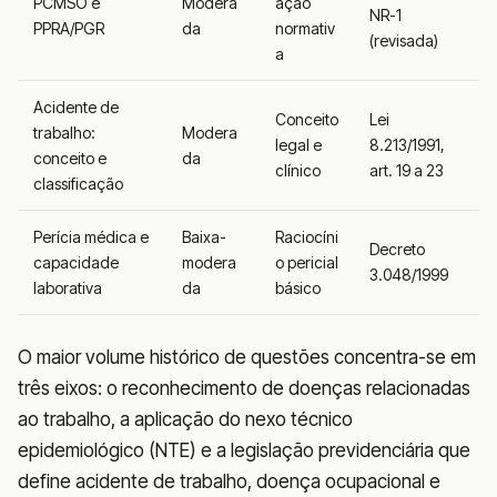
PCMSO e
Modera
ação
NR-1
PPRA/PGR
da
normativ
(revisada)
a
Acidente de
Conceito
Lei
trabalho:
Modera
legal e
8.213/1991,
conceito e
da
clínico
art. 19 a 23
classificação
Perícia médica e
Baixa-
Raciocíni
Decreto
capacidade
modera
o pericial
3.048/1999
laborativa
da
básico
O maior volume histórico de questões concentra-se em
três eixos: o reconhecimento de doenças relacionadas
ao trabalho, a aplicação do nexo técnico
epidemiológico (NTE) e a legislação previdenciária que
define acidente de trabalho, doença ocupacional e