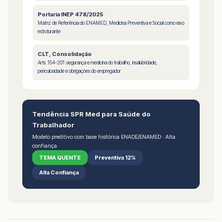
Portaria INEP 478/2025
Matriz de Referência do ENAMED, Medicina Preventiva e Social como eixo
estruturante
CLT, Consolidação
Arts. 154-201: segurança e medicina do trabalho, insalubridade,
periculosidade e obrigações do empregador
Tendência SPR Med para Saúde do
Trabalhador
Modelo preditivo com base histórica ENADE/ENAMED · Alta
confiança
TEMA QUENTE
Preventiva 12%
Alta Confiança