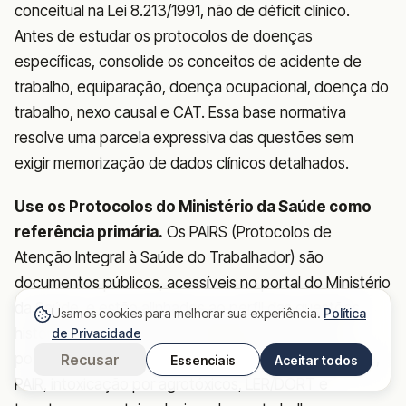
conceitual na Lei 8.213/1991, não de déficit clínico.
Antes de estudar os protocolos de doenças
específicas, consolide os conceitos de acidente de
trabalho, equiparação, doença ocupacional, doença do
trabalho, nexo causal e CAT. Essa base normativa
resolve uma parcela expressiva das questões sem
exigir memorização de dados clínicos detalhados.
Use os Protocolos do Ministério da Saúde como
referência primária.
Os PAIRS (Protocolos de
Atenção Integral à Saúde do Trabalhador) são
documentos públicos, acessíveis no portal do Ministério
da Saúde, e estão alinhados ao perfil das questões
Usamos cookies para melhorar sua experiência.
Política
históricas do exame. São materiais densos, mas é
de Privacidade
possível estudá-los de forma seletiva: priorize silicose,
Recusar
Essenciais
Aceitar todos
PAIR, intoxicação por agrotóxicos, LER/DORT e