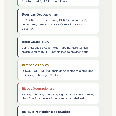
(insalubridade), NR-16 (periculosidade)
Doenças Ocupacionais
LER/DORT, pneumoconioses, PAIR (perda auditiva),
dermatoses, transtornos mentais relacionados ao
trabalho
Nexo Causal e CAT
Comunicação de Acidente de Trabalho, nexo técnico
epidemiológico (NTEP), perícia médica previdenciária
Protocolos do MS
RENAST, CEREST, vigilância de acidentes com produtos
químicos, notificação SINAN
Riscos Ocupacionais
Físicos, químicos, biológicos, ergonômicos e de acidentes,
classificação e prevenção em saúde do trabalhador
NR-32 e Profissionais da Saúde