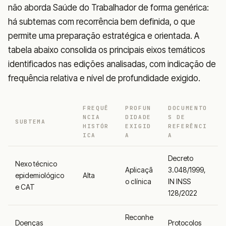
não aborda Saúde do Trabalhador de forma genérica:
há subtemas com recorrência bem definida, o que
permite uma preparação estratégica e orientada. A
tabela abaixo consolida os principais eixos temáticos
identificados nas edições analisadas, com indicação de
frequência relativa e nível de profundidade exigido.
FREQUÊ
PROFUN
DOCUMENTO
NCIA
DIDADE
S DE
SUBTEMA
HISTÓR
EXIGID
REFERÊNCI
ICA
A
A
Decreto
Nexo técnico
Aplicaçã
3.048/1999,
epidemiológico
Alta
o clínica
IN INSS
e CAT
128/2022
Reconhe
Doenças
Protocolos