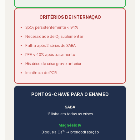
CRITÉRIOS DE INTERNAÇÃO
SpO₂ persistentemente < 94%
Necessidade de O₂ suplementar
Falha após 2 séries de SABA
PFE < 40% após tratamento
Histórico de crise grave anterior
Iminência de PCR
PONTOS-CHAVE PARA O ENAMED
SABA
1ª linha em todas as crises
Magnésio IV
Bloqueia Ca²⁺ → broncodilatação