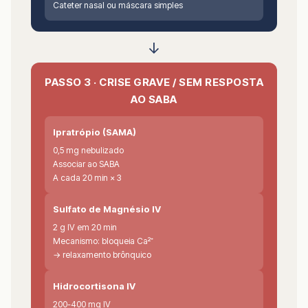
Cateter nasal ou máscara simples
↓
PASSO 3 · CRISE GRAVE / SEM RESPOSTA
AO SABA
Ipratrópio (SAMA)
0,5 mg nebulizado
Associar ao SABA
A cada 20 min × 3
Sulfato de Magnésio IV
2 g IV em 20 min
Mecanismo: bloqueia Ca²⁺
→ relaxamento brônquico
Hidrocortisona IV
200-400 mg IV