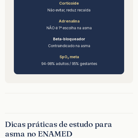
Corticoide
Não evitar, reduz recaída
Adrenalina
NÃO é 1ª escolha na asma
Beta-bloqueador
Contraindicado na asma
SpO₂ meta
94-98% adultos / 95% gestantes
Dicas práticas de estudo para
asma no ENAMED