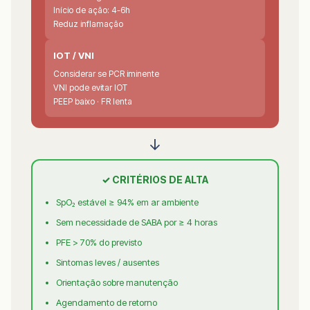
Início de ação: 4-6h
Reduz inflamação
IOT / VNI
Considerar se PCR iminente
VNI pode evitar IOT
PEEP baixo · FR lenta
↓
✓ CRITÉRIOS DE ALTA
SpO₂ estável ≥ 94% em ar ambiente
Sem necessidade de SABA por ≥ 4 horas
PFE > 70% do previsto
Sintomas leves / ausentes
Orientação sobre manutenção
Agendamento de retorno