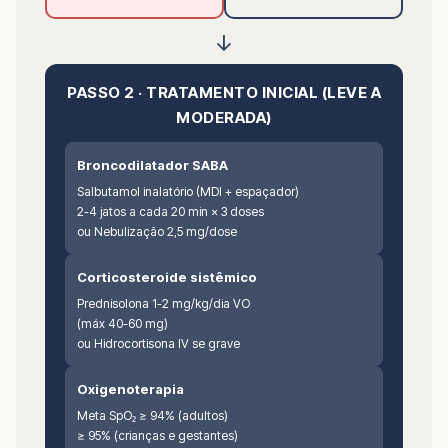
↓
PASSO 2 · TRATAMENTO INICIAL (LEVE A
MODERADA)
Broncodilatador SABA
Salbutamol inalatório (MDI + espaçador)
2-4 jatos a cada 20 min × 3 doses
ou Nebulização 2,5 mg/dose
Corticosteroide sistêmico
Prednisolona 1-2 mg/kg/dia VO
(máx 40-60 mg)
ou Hidrocortisona IV se grave
Oxigenoterapia
Meta SpO₂ ≥ 94% (adultos)
≥ 95% (crianças e gestantes)