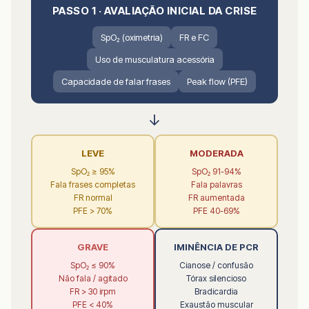
PASSO 1 · AVALIAÇÃO INICIAL DA CRISE
SpO₂ (oximetria)
FR e FC
Uso de musculatura acessória
Capacidade de falar frases
Peak flow (PFE)
↓
LEVE
MODERADA
SpO₂ ≥ 95%
SpO₂ 91-94%
Fala frases completas
Fala palavras
FR normal
FR aumentada
PFE > 70%
PFE 40-69%
GRAVE
IMINÊNCIA DE PCR
SpO₂ ≤ 90%
Cianose / confusão
Não fala / agitado
Tórax silencioso
FR > 30 irpm
Bradicardia
PFE < 40%
Exaustão muscular