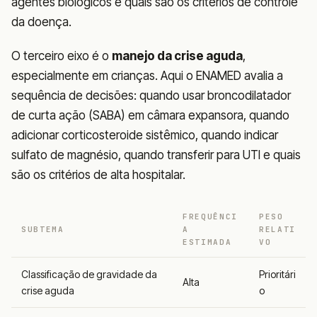
agentes biológicos e quais são os critérios de controle
da doença.
O terceiro eixo é o
manejo da crise aguda
,
especialmente em crianças. Aqui o ENAMED avalia a
sequência de decisões: quando usar broncodilatador
de curta ação (SABA) em câmara expansora, quando
adicionar corticosteroide sistêmico, quando indicar
sulfato de magnésio, quando transferir para UTI e quais
são os critérios de alta hospitalar.
FREQUÊNCI
PESO
SUBTEMA
A
RELATI
ESTIMADA
VO
Classificação de gravidade da
Prioritári
Alta
crise aguda
o