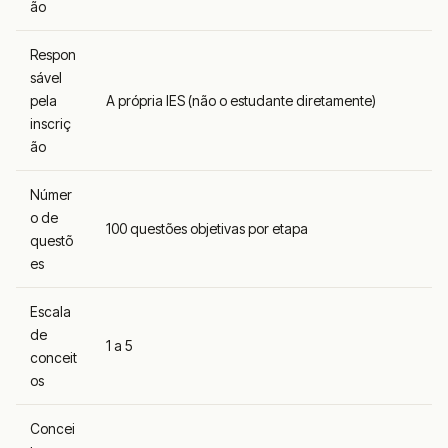
ão
Respon
sável
pela
A própria IES (não o estudante diretamente)
inscriç
ão
Númer
o de
100 questões objetivas por etapa
questõ
es
Escala
de
1 a 5
conceit
os
Concei