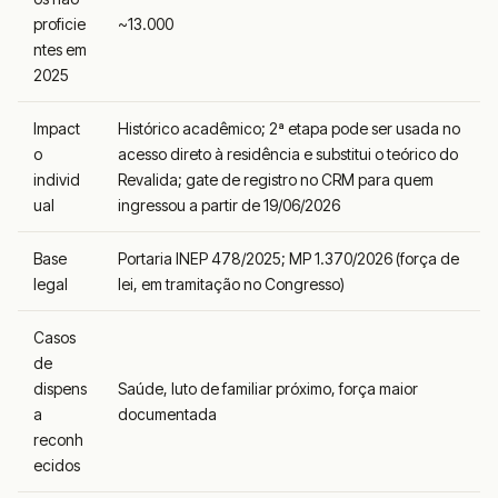
proficie
~13.000
ntes em
2025
Impact
Histórico acadêmico; 2ª etapa pode ser usada no
o
acesso direto à residência e substitui o teórico do
individ
Revalida; gate de registro no CRM para quem
ual
ingressou a partir de 19/06/2026
Base
Portaria INEP 478/2025; MP 1.370/2026 (força de
legal
lei, em tramitação no Congresso)
Casos
de
dispens
Saúde, luto de familiar próximo, força maior
a
documentada
reconh
ecidos