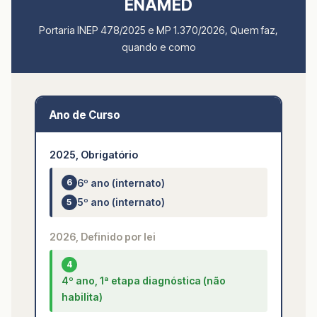
ENAMED
Portaria INEP 478/2025 e MP 1.370/2026, Quem faz,
quando e como
Ano de Curso
2025, Obrigatório
6º ano (internato)
6
5º ano (internato)
5
2026, Definido por lei
4
4º ano, 1ª etapa diagnóstica (não
habilita)