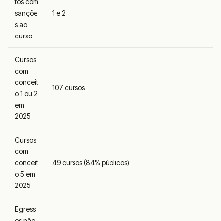
tos com
sançõe
1 e 2
s ao
curso
Cursos
com
conceit
107 cursos
o 1 ou 2
em
2025
Cursos
com
conceit
49 cursos (84% públicos)
o 5 em
2025
Egress
os não