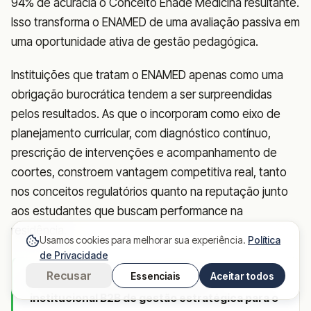
94% de acurácia o Conceito Enade Medicina resultante.
Isso transforma o ENAMED de uma avaliação passiva em
uma oportunidade ativa de gestão pedagógica.
Instituições que tratam o ENAMED apenas como uma
obrigação burocrática tendem a ser surpreendidas
pelos resultados. As que o incorporam como eixo de
planejamento curricular, com diagnóstico contínuo,
prescrição de intervenções e acompanhamento de
coortes, constroem vantagem competitiva real, tanto
nos conceitos regulatórios quanto na reputação junto
aos estudantes que buscam performance na
residência.
Usamos cookies para melhorar sua experiência.
Política
de Privacidade
Recusar
Essenciais
Aceitar todos
O SPR Med é a primeira plataforma
institucional B2B de gestão estratégica para o