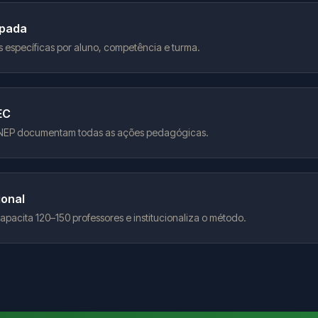
ipada
 específicas por aluno, competência e turma.
EC
INEP documentam todas as ações pedagógicas.
ional
pacita 120–150 professores e institucionaliza o método.