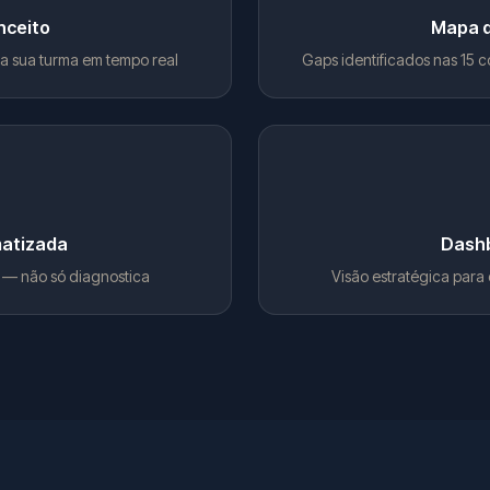
nceito
Mapa 
a sua turma em tempo real
Gaps identificados nas 15 c
matizada
Dashb
a — não só diagnostica
Visão estratégica para