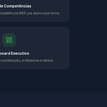
de Competências
ompetências INEP, por aluno e por turma
oard Executivo
 coordenação, professores e reitoria