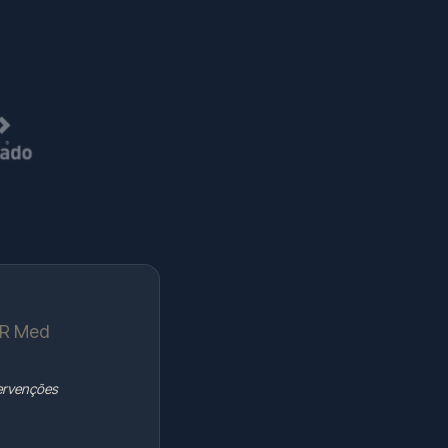
PR Med
tervenções