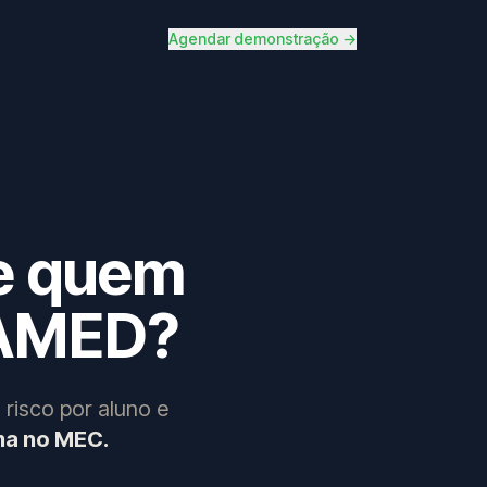
Agendar demonstração →
je quem
AMED?
 risco por aluno e
ma no MEC.